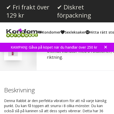
✔ Fri frakt över
✔ Diskret
129 kr
förpackning
Kondomer
Sexleksaker
Hitta rätt sto
Vibrating Rabbit - Pink
KAMPANJ: Gåva på köpet när du handlar över 250 kr
Ultimat vibrator med 8 rotationer, 3
riktning.
Beskrivning
Denna Rabbit är den perfekta vibratorn för att nå varje känslig
punkt. Du kan få toppen att snurra i 8 olika mönster. Du kan
också slå på kaninen så att dess spets vibrerar. Detta har 36