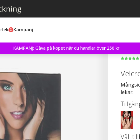
ckning
rlek
Kampanj
KAMPANJ: Gåva på köpet när du handlar över 250 kr
Velcro
Mångsid
lekar.
Tillgän
Välj ti