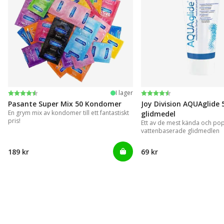
Betyg:
4.4 utav 5 stjärnor
Betyg:
4.2 utav 5 stjärnor
I lager
Pasante Super Mix 50 Kondomer
Joy Division AQUAglide 
En grym mix av kondomer till ett fantastiskt
glidmedel
pris!
Ett av de mest kända och po
vattenbaserade glidmedlen
189 kr
69 kr