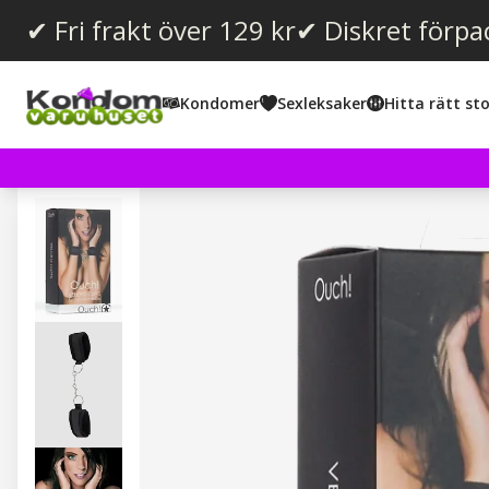
✔ Fri frakt över 129 kr
✔ Diskret förpa
Kondomer
Sexleksaker
Hitta rätt sto