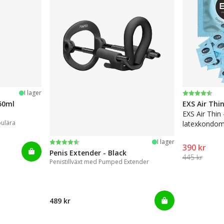
Betyg:
4.6 utav 5 
I lager
50ml
EXS Air Thi
EXS Air Thin
pulära
latexkondom
Betyg:
4.4 utav 5 stjärnor
I lager
390 kr
Penis Extender - Black
445 kr
Penistillväxt med Pumped Extender
489 kr