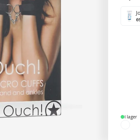
J
6
I lager