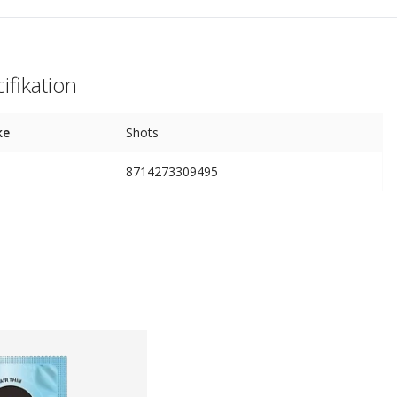
ifikation
ke
Shots
8714273309495