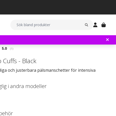
Snittbetyg:
5.0
(
röster:
1
)
 Cuffs - Black
iga och justerbara pälsmanschetter för intensiva
glig i andra modeller
llbehör