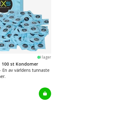
stjärnor
I lager
n 100 st Kondomer
 - En av världens tunnaste
er.