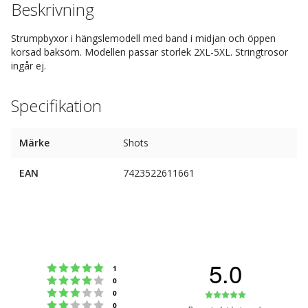
Beskrivning
Strumpbyxor i hängslemodell med band i midjan och öppen
korsad baksöm. Modellen passar storlek 2XL-5XL. Stringtrosor
ingår ej.
Specifikation
Märke
Shots
EAN
7423522611661
5.0
Betyg: 5 utav 5 stjärnor
röster
1
Betyg: 4 utav 5 stjärnor
röster
0
Betyg: 3 utav 5 stjärnor
Betyg:
röster
0
Betyg: 2 utav 5 stjärnor
röster
0