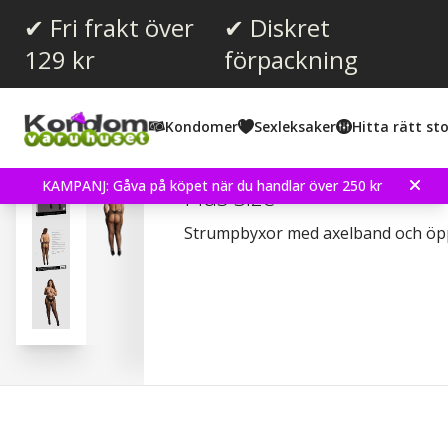
✔ Fri frakt över
✔ Diskret
129 kr
förpackning
Snittbetyg:
5.0
(
röster:
1
)
Kondomer
Sexleksaker
Hitta rätt sto
Suspender Pantyhose wit
KAMPANJ: Gåva på köpet när du handlar över 250 kr
Plus Size
Strumpbyxor med axelband och öpp