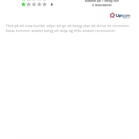
5.0
Baserat på 1 betyg och
Betyg: 1 utav 5 stjärnor
röster
0
0 recensioner
utav
5
stjärnor
Tänk på att vissa kunder väljer att ge ett betyg utan att skriva en recension.
Därav kommer antalet betyg att skilja sig ifrån antalet recensioner.