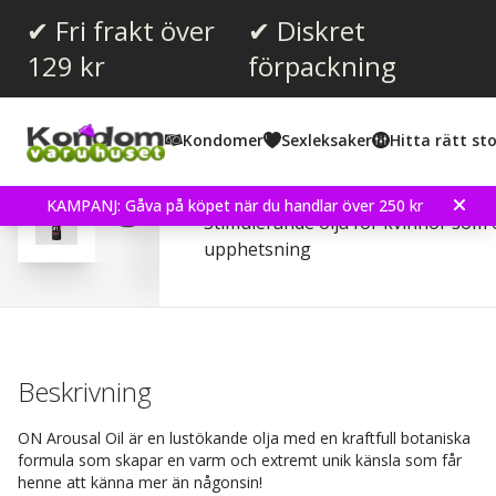
✔ Fri frakt över
✔ Diskret
129 kr
förpackning
Snittbetyg:
4.0
(
röster:
8
)
Kondomer
Sexleksaker
Hitta rätt sto
Recensioner (
2
)
Sensuva ON Arousal Oil f
KAMPANJ: Gåva på köpet när du handlar över 250 kr
Stimulerande olja för kvinnor som 
upphetsning
Beskrivning
ON Arousal Oil är en lustökande olja med en kraftfull botaniska
formula som skapar en varm och extremt unik känsla som får
henne att känna mer än någonsin!