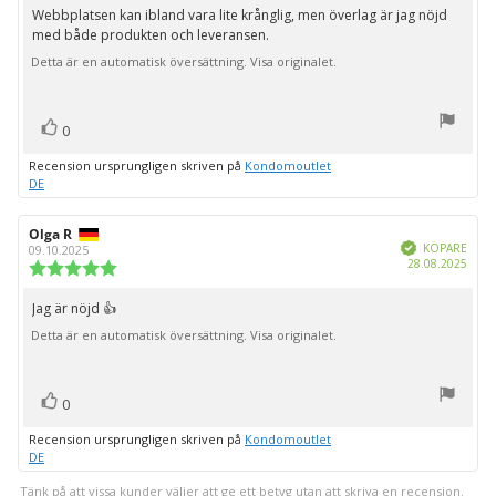
utav
Webbplatsen kan ibland vara lite krånglig, men överlag är jag nöjd
Recensionstext:
5
med både produkten och leveransen.
stjärnor
Detta är en automatisk översättning. Visa originalet.
röst(er)
Rösta
0
upp
Recension ursprungligen skriven på
Kondomoutlet
DE
Recensionsförfattare:
Olga R
Recensionsdatum:
Bekräftad
KÖPARE
09.10.2025
Köpd
28.08.2025
Recensionsbetyg:
5.0
utav
Jag är nöjd 👍
Recensionstext:
5
Detta är en automatisk översättning. Visa originalet.
stjärnor
röst(er)
Rösta
0
upp
Recension ursprungligen skriven på
Kondomoutlet
DE
Tänk på att vissa kunder väljer att ge ett betyg utan att skriva en recension.