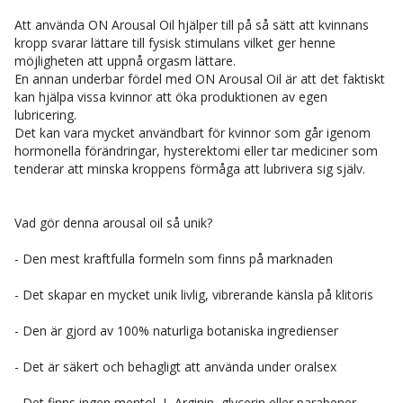
Att använda ON Arousal Oil hjälper till på så sätt att kvinnans
kropp svarar lättare till fysisk stimulans vilket ger henne
möjligheten att uppnå orgasm lättare.
En annan underbar fördel med ON Arousal Oil är att det faktiskt
kan hjälpa vissa kvinnor att öka produktionen av egen
lubricering.
Det kan vara mycket användbart för kvinnor som går igenom
hormonella förändringar, hysterektomi eller tar mediciner som
tenderar att minska kroppens förmåga att lubrivera sig själv.
Vad gör denna arousal oil så unik?
- Den mest kraftfulla formeln som finns på marknaden
- Det skapar en mycket unik livlig, vibrerande känsla på klitoris
- Den är gjord av 100% naturliga botaniska ingredienser
- Det är säkert och behagligt att använda under oralsex
- Det finns ingen mentol, L-Arginin, glycerin eller parabener