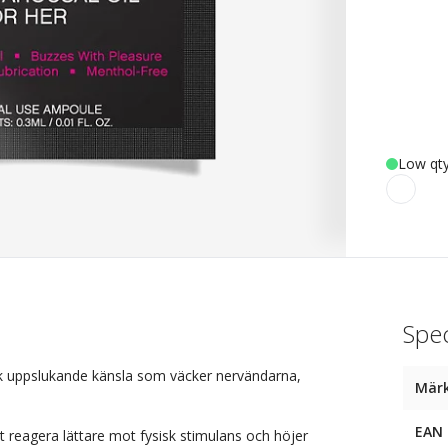
Low qty
Spec
ik uppslukande känsla som väcker nervändarna,
Mär
EAN
 reagera lättare mot fysisk stimulans och höjer