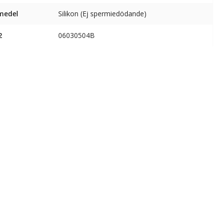
medel
Silikon (Ej spermiedödande)
2
06030504B