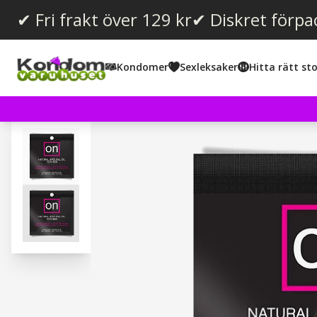
✔ Fri frakt över 129 kr
✔ Diskret förpa
Kondomer
Sexleksaker
Hitta rätt sto