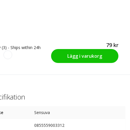
79 kr
 (3) - Ships within 24h
Lägg i varukorg
ifikation
ke
Sensuva
0855559003312