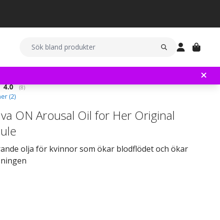
Snittbetyg:
4.0
(
röster:
8
)
er (
2
)
va ON Arousal Oil for Her Original
ule
ande olja för kvinnor som ökar blodflödet och ökar
sningen