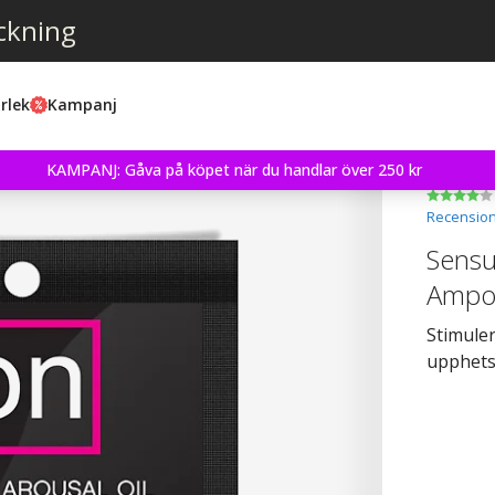
ckning
rlek
Kampanj
KAMPANJ: Gåva på köpet när du handlar över 250 kr
Recension
Sensu
Ampo
Stimuler
upphet