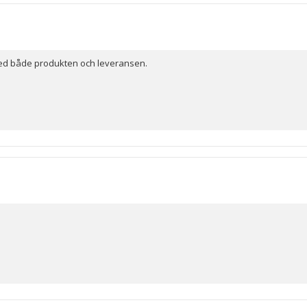
stjärno
 med både produkten och leveransen.