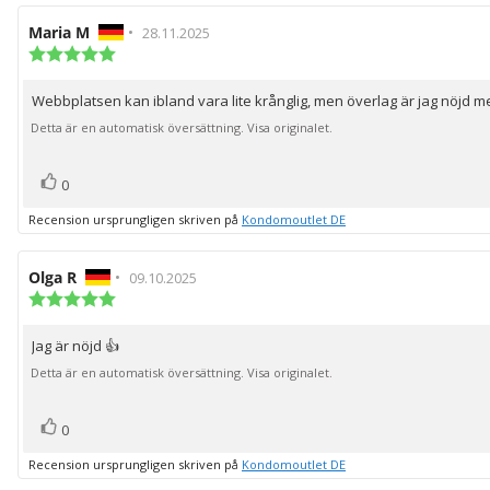
Recensionsförfattare:
Maria M
•
Recensionsdatum:
28.11.2025
Recensionsbetyg:
5.0
utav
Webbplatsen kan ibland vara lite krånglig, men överlag är jag nöjd
Recensionstext:
5
stjärnor
Detta är en automatisk översättning. Visa originalet.
röst(er)
Rösta
0
upp
Recension ursprungligen skriven på
Kondomoutlet DE
Recensionsförfattare:
Olga R
•
Recensionsdatum:
09.10.2025
Recensionsbetyg:
5.0
utav
Jag är nöjd 👍
Recensionstext:
5
stjärnor
Detta är en automatisk översättning. Visa originalet.
röst(er)
Rösta
0
upp
Recension ursprungligen skriven på
Kondomoutlet DE