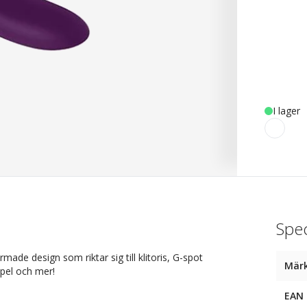
I lager
Spec
made design som riktar sig till klitoris, G-spot
Mär
spel och mer!
EAN