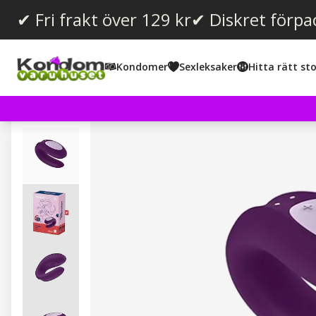
✔ Fri frakt över 129 kr
✔ Diskret förpa
Kondomer
Sexleksaker
Hitta rätt sto