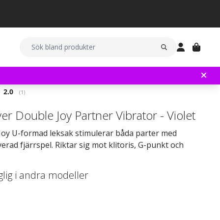
Snittbetyg:
2.0
(
röster:
1
)
yer Double Joy Partner Vibrator - Violet
Joy U-formad leksak stimulerar båda parter med
erad fjärrspel. Riktar sig mot klitoris, G-punkt och
glig i andra modeller