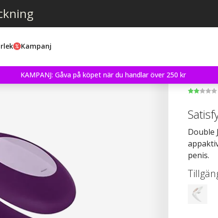
ckning
rlek
Kampanj
KAMPANJ: Gåva på köpet när du handlar över 250 kr
Satisf
Double 
appaktiv
penis.
Tillgän