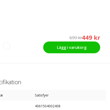
449 kr
699 kr
Lägg i varukorg
ifikation
ke
Satisfyer
4061504002408