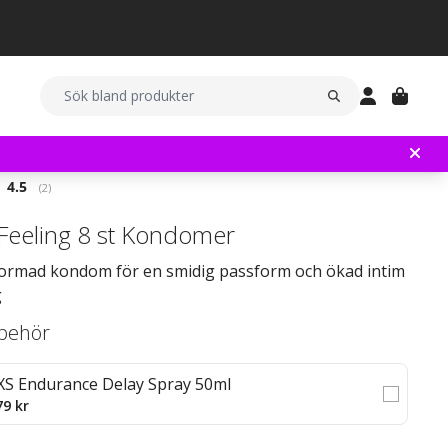
Snittbetyg:
4.5
(
röster:
2
)
 Feeling 8 st Kondomer
ormad kondom för en smidig passform och ökad intim
g
llbehör
XS Endurance Delay Spray 50ml
79 kr