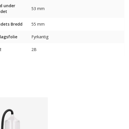
d under
53 mm
udet
dets Bredd
55 mm
agsfolie
Fyrkantig
2
2B