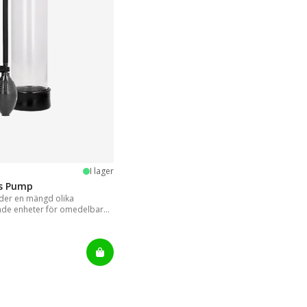
stjärnor
I lager
is Pump
er en mängd olika
nde enheter för omedelbara