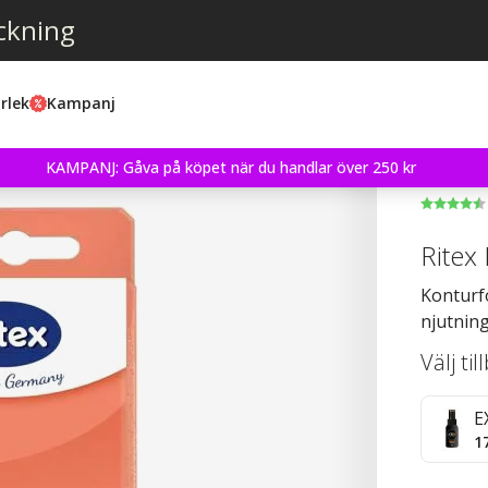
ckning
rlek
Kampanj
KAMPANJ: Gåva på köpet när du handlar över 250 kr
Ritex
Konturf
njutnin
Välj ti
E
1