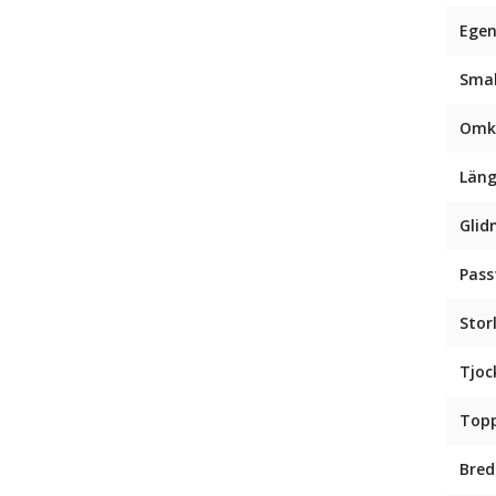
Egen
Sma
Omk
Län
Glid
Pas
Stor
Tjoc
Top
Bred