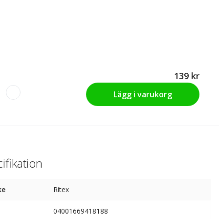
139 kr
Lägg i varukorg
ifikation
ke
Ritex
04001669418188