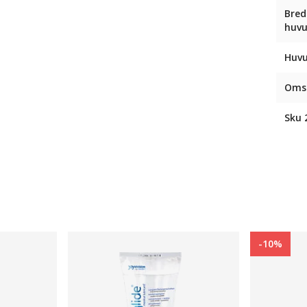
Bred
huv
Huvu
Omsl
Sku 
-10%