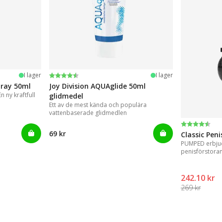
Betyg:
4.2 utav 5 stjärnor
I lager
I lager
pray 50ml
Joy Division AQUAglide 50ml
 ny kraftfull
glidmedel
Ett av de mest kända och populära
vattenbaserade glidmedlen
Betyg:
4.3 utav 5 
69 kr
Classic Pen
PUMPED erbjud
penisförstora
resultat.
242.10 kr
269 kr