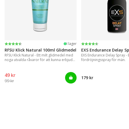
Betyg:
4.4 utav 5 stjärnor
Betyg:
4.2 utav 5 stjärnor
I lager
RFSU Klick Natural 100ml Glidmedel
EXS Endurance Delay S
RFSU Klick Natural - Ett milt glidmedel med
EXS Endurance Delay Spray - En
noga utvalda råvaror för att kunna erbjuda
fördröjningsspray för män.
ett långvarigt glid
49 kr
179 kr
99 kr