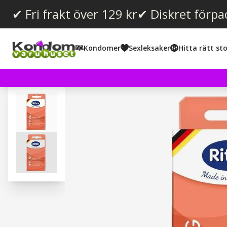
✔ Fri frakt över 129 kr
✔ Diskret förpa
Kondomer
Sexleksaker
Hitta rätt sto