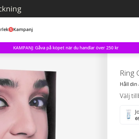
ckning
rlek
Kampanj
KAMPANJ: Gåva på köpet när du handlar över 250 kr
Ring 
Håll din
Välj ti
J
6