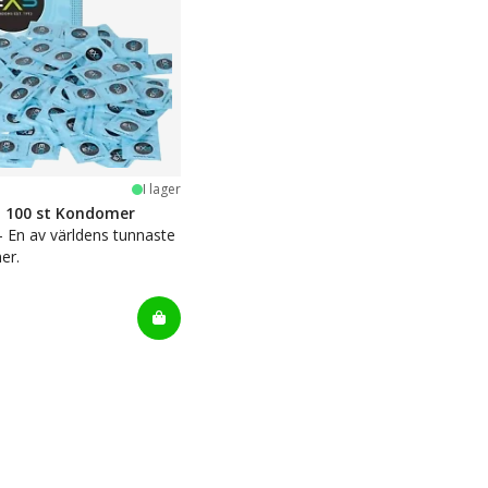
stjärnor
I lager
n 100 st Kondomer
 - En av världens tunnaste
er.