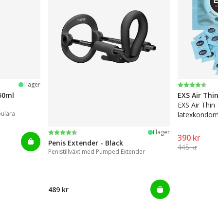
Betyg:
4.6 utav 5 
I lager
50ml
EXS Air Thi
EXS Air Thin
pulära
latexkondom
Betyg:
4.4 utav 5 stjärnor
I lager
390 kr
Penis Extender - Black
445 kr
Penistillväxt med Pumped Extender
489 kr