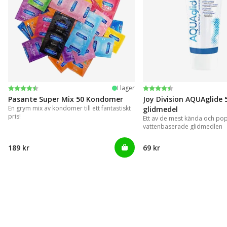
Betyg:
4.4 utav 5 stjärnor
Betyg:
4.2 utav 5 stjärnor
I lager
Pasante Super Mix 50 Kondomer
Joy Division AQUAglide 
En grym mix av kondomer till ett fantastiskt
glidmedel
pris!
Ett av de mest kända och po
vattenbaserade glidmedlen
189 kr
69 kr