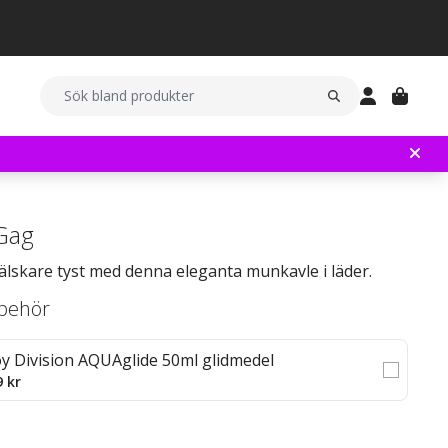
Gag
 älskare tyst med denna eleganta munkavle i läder.
llbehör
oy Division AQUAglide 50ml glidmedel
9 kr