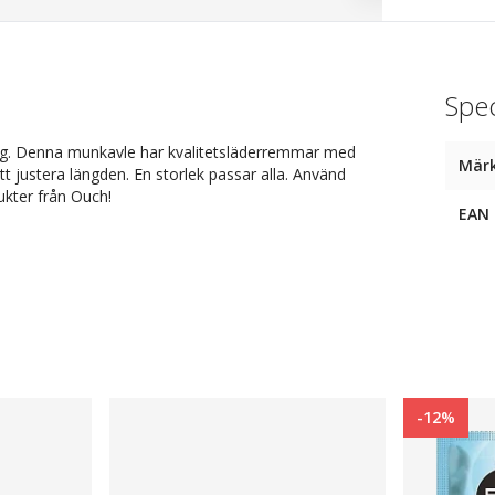
Spec
 gag. Denna munkavle har kvalitetsläderremmar med
Mär
justera längden. En storlek passar alla. Använd
kter från Ouch!
EAN
-12%