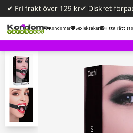
✔ Fri frakt över 129 kr
✔ Diskret förpa
Kondomer
Sexleksaker
Hitta rätt sto