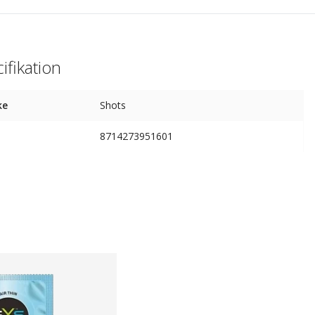
ifikation
ke
Shots
8714273951601