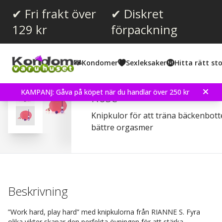
✔ Fri frakt över
✔ Diskret
129 kr
förpackning
Kondomer
Sexleksaker
Hitta rätt sto
Rianne S Essentials Pussy
KAMPANJ: Gåva på köpet när du handlar över 250 kr
Rose
Knipkulor för att träna bäckenbot
bättre orgasmer
Beskrivning
”Work hard, play hard” med knipkulorna från RIANNE S. Fyra
olika vikter skapar den perfekta övningen för att stärka