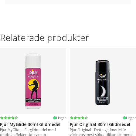
Relaterade produkter
Betyg:
4.2 utav 5 stjärnor
Betyg:
4.2 utav 5 stjärnor
I lager
I lager
Pjur MyGlide 30ml Glidmedel
Pjur Original 30ml Glidmedel
Pjur MyGlide - Ett glidmedel med
Pjur Original - Detta glidmedel är
dubbla effekter för kvinnor
världens mest sålda silikonglidmedel