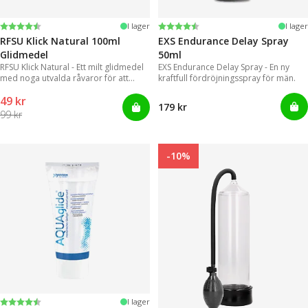
Betyg:
4.4 utav 5 stjärnor
Betyg:
4.2 utav 5 stjärnor
I lager
I lager
RFSU Klick Natural 100ml
EXS Endurance Delay Spray
Glidmedel
50ml
RFSU Klick Natural - Ett milt glidmedel
EXS Endurance Delay Spray - En ny
med noga utvalda råvaror för att
kraftfull fördröjningsspray för män.
kunna erbjuda ett långvarigt glid
49 kr
179 kr
99 kr
-10%
Betyg:
4.2 utav 5 stjärnor
I lager