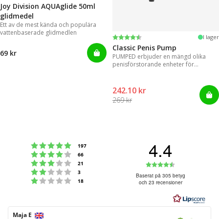
Joy Division AQUAglide 50ml
glidmedel
Ett av de mest kända och populära
vattenbaserade glidmedlen
Betyg:
4.3 utav 5 stjärnor
I lager
Classic Penis Pump
69 kr
PUMPED erbjuder en mängd olika
penisförstorande enheter för
omedelbara resultat.
242.10 kr
269 kr
4.4
Betyg: 5 utav 5 stjärnor
röster
197
Betyg: 4 utav 5 stjärnor
röster
66
Betyg: 3 utav 5 stjärnor
Betyg:
röster
21
Betyg: 2 utav 5 stjärnor
röster
3
4.4
Baserat på 305 betyg
Betyg: 1 utav 5 stjärnor
röster
18
och 23 recensioner
utav
5
stjärnor
Recensionsförfattare:
Maja E
Recensionsdatum: