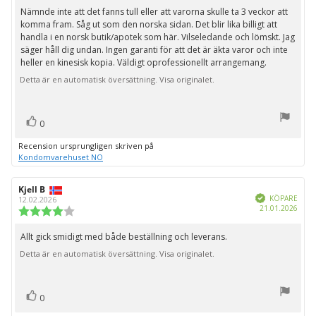
utav
Nämnde inte att det fanns tull eller att varorna skulle ta 3 veckor att
Recensionstext:
5
komma fram. Såg ut som den norska sidan. Det blir lika billigt att
stjärnor
handla i en norsk butik/apotek som här. Vilseledande och lömskt. Jag
säger håll dig undan. Ingen garanti för att det är äkta varor och inte
heller en kinesisk kopia. Väldigt oprofessionellt arrangemang.
Detta är en automatisk översättning. Visa originalet.
röst(er)
Rösta
0
upp
Recension ursprungligen skriven på
Kondomvarehuset NO
Recensionsförfattare:
Kjell B
Recensionsdatum:
Bekräftad
KÖPARE
12.02.2026
Köpd
21.01.2026
Recensionsbetyg:
4.0
utav
Allt gick smidigt med både beställning och leverans.
Recensionstext:
5
Detta är en automatisk översättning. Visa originalet.
stjärnor
röst(er)
Rösta
0
upp