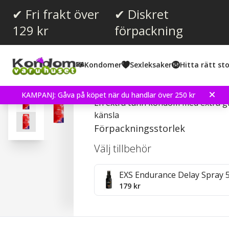
✔ Fri frakt över
✔ Diskret
129 kr
förpackning
Snittbetyg:
4.4
(
röster:
305
)
Kondomer
Sexleksaker
Hitta rätt sto
Recensioner (
23
)
RFSU Thin - Kondomer
KAMPANJ: Gåva på köpet när du handlar över 250 kr
En extra tunn kondom med extra g
känsla
Förpackningsstorlek
Välj tillbehör
EXS Endurance Delay Spray 
179 kr