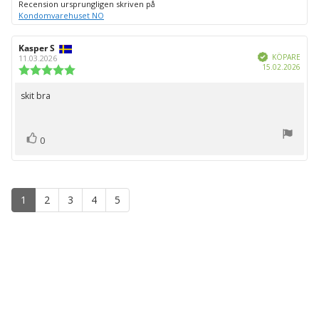
Recension ursprungligen skriven på
Kondomvarehuset NO
Recensionsförfattare:
Kasper S
Recensionsdatum:
Bekräftad
KÖPARE
11.03.2026
Köpd
15.02.2026
Recensionsbetyg:
5.0
utav
skit bra
Recensionstext:
5
stjärnor
röst(er)
Rösta
0
upp
1
2
3
4
5