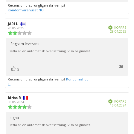
upp
Recension ursprungligen skriven på
Kondomvarehuset NO
Recensionsförfattare:
JARI L
Recensionsdatum:
Bekräftad
KÖPARE
20.05.2025
Köpd
29.04.2025
Recensionsbetyg:
2.0
utav
Långsam leverans
Recensionstext:
5
Detta är en automatisk översättning. Visa originalet.
stjärnor
röst(er)
Rösta
0
upp
Recension ursprungligen skriven på
Kondomishop
FI
Recensionsförfattare:
Idriss R
Recensionsdatum:
Bekräftad
KÖPARE
08.05.2024
Köpd
16.04.2024
Recensionsbetyg:
4.0
utav
Lugna
Recensionstext:
5
Detta är en automatisk översättning. Visa originalet.
stjärnor