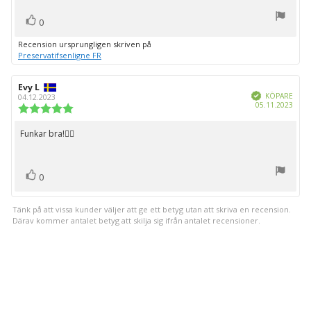
röst(er)
Rösta
0
upp
Recension ursprungligen skriven på
Preservatifsenligne FR
Recensionsförfattare:
Evy L
Recensionsdatum:
Bekräftad
KÖPARE
04.12.2023
Köpd
05.11.2023
Recensionsbetyg:
5.0
utav
Funkar bra!👍🏻
Recensionstext:
5
stjärnor
röst(er)
Rösta
0
upp
Tänk på att vissa kunder väljer att ge ett betyg utan att skriva en recension.
Därav kommer antalet betyg att skilja sig ifrån antalet recensioner.