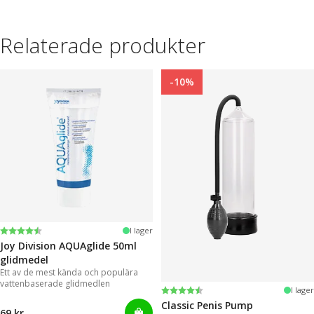
Relaterade produkter
-10%
Betyg:
4.2 utav 5 stjärnor
I lager
Joy Division AQUAglide 50ml
glidmedel
Ett av de mest kända och populära
vattenbaserade glidmedlen
Betyg:
4.3 utav 5 stjärnor
I lager
Classic Penis Pump
69 kr