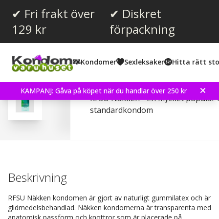
✔ Fri frakt över
✔ Diskret
129 kr
förpackning
Snittbetyg:
4.2
(
röster:
61
)
Kondomer
Sexleksaker
Hitta rätt sto
Recensioner (
4
)
RFSU Näkken 30 st Kon
KAMPANJ: Gåva på köpet när du handlar över 250 kr
RFSU Näkken - En mycket populär 
standardkondom
Beskrivning
RFSU Näkken kondomen är gjort av naturligt gummilatex och är
glidmedelsbehandlad. Näkken kondomerna är transparenta med
anatomisk passform och knottror som är placerade på