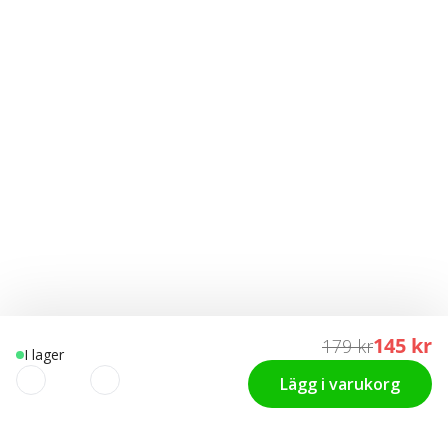
145 kr
179 kr
I lager
Lägg i varukorg