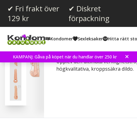
✔ Fri frakt över
✔ Diskret
129 kr
förpackning
Snittbetyg:
3.8
(
röster:
4
)
Kondomer
Sexleksaker
Hitta rätt sto
Penis Sheath - 9" / 23 c
KAMPANJ: Gåva på köpet när du handlar över 250 kr
Upplev den ultimata verklighetst
högkvalitativa, kroppssäkra dildo.