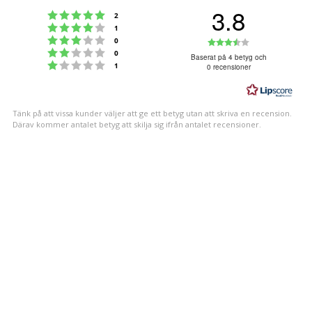
3.8
Betyg: 5 utav 5 stjärnor
röster
2
Betyg: 4 utav 5 stjärnor
röster
1
Betyg: 3 utav 5 stjärnor
Betyg:
röster
0
Betyg: 2 utav 5 stjärnor
röster
0
3.8
Baserat på 4 betyg och
Betyg: 1 utav 5 stjärnor
röster
1
0 recensioner
utav
5
stjärnor
Tänk på att vissa kunder väljer att ge ett betyg utan att skriva en recension.
Därav kommer antalet betyg att skilja sig ifrån antalet recensioner.