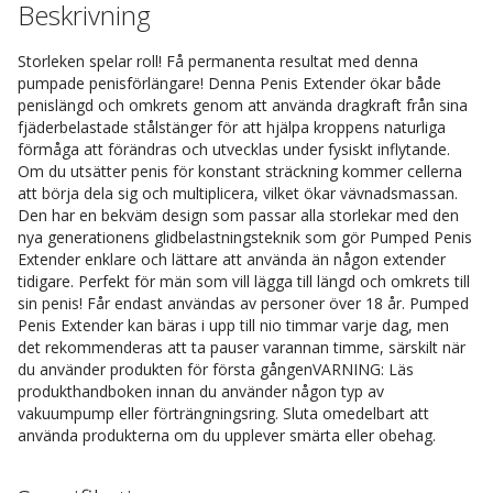
Beskrivning
Storleken spelar roll! Få permanenta resultat med denna
pumpade penisförlängare! Denna Penis Extender ökar både
penislängd och omkrets genom att använda dragkraft från sina
fjäderbelastade stålstänger för att hjälpa kroppens naturliga
förmåga att förändras och utvecklas under fysiskt inflytande.
Om du utsätter penis för konstant sträckning kommer cellerna
att börja dela sig och multiplicera, vilket ökar vävnadsmassan.
Den har en bekväm design som passar alla storlekar med den
nya generationens glidbelastningsteknik som gör Pumped Penis
Extender enklare och lättare att använda än någon extender
tidigare. Perfekt för män som vill lägga till längd och omkrets till
sin penis! Får endast användas av personer över 18 år. Pumped
Penis Extender kan bäras i upp till nio timmar varje dag, men
det rekommenderas att ta pauser varannan timme, särskilt när
du använder produkten för första gångenVARNING: Läs
produkthandboken innan du använder någon typ av
vakuumpump eller förträngningsring. Sluta omedelbart att
använda produkterna om du upplever smärta eller obehag.