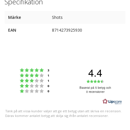
Specifikation
Märke
Shots
EAN
8714273925930
4.4
Betyg: 5 utav 5 stjärnor
röster
3
Betyg: 4 utav 5 stjärnor
röster
1
Betyg: 3 utav 5 stjärnor
Betyg:
röster
1
Betyg: 2 utav 5 stjärnor
röster
0
4.4
Baserat på 5 betyg och
Betyg: 1 utav 5 stjärnor
röster
0
0 recensioner
utav
5
stjärnor
Tänk på att vissa kunder väljer att ge ett betyg utan att skriva en recension.
Därav kommer antalet betyg att skilja sig ifrån antalet recensioner.