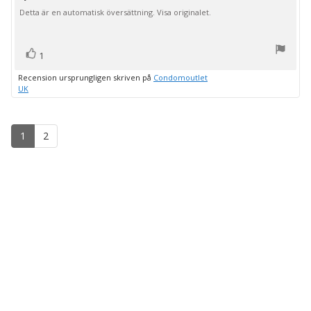
5
Detta är en automatisk översättning. Visa originalet.
stjärnor
röst(er)
Rösta
1
upp
Recension ursprungligen skriven på
Condomoutlet
UK
1
2