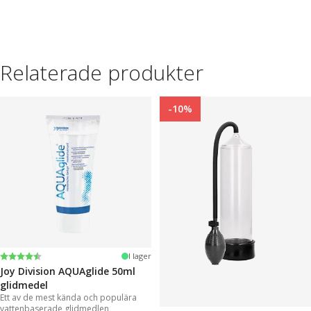
Relaterade produkter
-10%
Betyg:
4.2 utav 5 stjärnor
I lager
Joy Division AQUAglide 50ml
glidmedel
Ett av de mest kända och populära
vattenbaserade glidmedlen