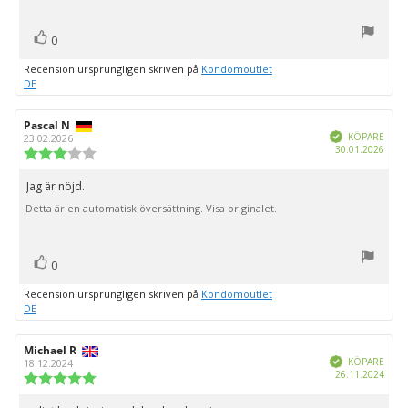
röst(er)
Rösta
0
upp
Recension ursprungligen skriven på
Kondomoutlet
DE
Recensionsförfattare:
Pascal N
Recensionsdatum:
Bekräftad
KÖPARE
23.02.2026
Köpd
30.01.2026
Recensionsbetyg:
3.0
utav
Jag är nöjd.
Recensionstext:
5
Detta är en automatisk översättning. Visa originalet.
stjärnor
röst(er)
Rösta
0
upp
Recension ursprungligen skriven på
Kondomoutlet
DE
Recensionsförfattare:
Michael R
Recensionsdatum:
Bekräftad
KÖPARE
18.12.2024
Köpd
26.11.2024
Recensionsbetyg:
5.0
utav