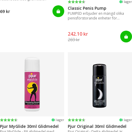
Betyg:
4.3 utav 5 stjärnor
I lager
Classic Penis Pump
69 kr
PUMPED erbjuder en mängd olika
penisförstorande enheter för
omedelbara resultat.
242.10 kr
269 kr
Betyg:
4.2 utav 5 stjärnor
Betyg:
4.2 utav 5 stjärnor
I lager
I lager
Pjur MyGlide 30ml Glidmedel
Pjur Original 30ml Glidmedel
Pjur MyGlide - Ett glidmedel med
Pjur Original - Detta glidmedel är