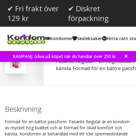
✔ Fri frakt över
✔ Diskret
129 kr
förpackning
Snittbetyg:
4.4
(
röster:
79
)
Kondomer
Sexleksaker
Hitta rätt sto
Recensioner (
7
)
Pasante Regular 24 st 
KAMPANJ: Gåva på köpet när du handlar över 250 kr
Pasante Regular – En högkvalitati
känsla. Formad för en bättre passf
Beskrivning
Formad för en bättre passform. Pasante Regular är en kondom
av mycket hög kvalitet och är formad för ökad komfort och
känsla. Kondomen är behandlad med ett icke spermiedödande