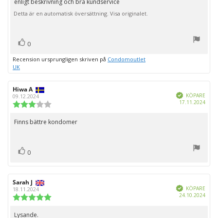
enligt beskrivning och bra kundservice
Recensionstext:
5
Detta är en automatisk översättning. Visa originalet.
stjärnor
röst(er)
Rösta
0
upp
Recension ursprungligen skriven på
Condomoutlet
UK
Recensionsförfattare:
Hiwa A
Recensionsdatum:
Bekräftad
KÖPARE
09.12.2024
Köpd
17.11.2024
Recensionsbetyg:
3.0
utav
Finns bättre kondomer
Recensionstext:
5
stjärnor
röst(er)
Rösta
0
upp
Recensionsförfattare:
Sarah J
Recensionsdatum:
Bekräftad
KÖPARE
18.11.2024
Köpd
24.10.2024
Recensionsbetyg:
5.0
utav
Lysande.
Recensionstext: