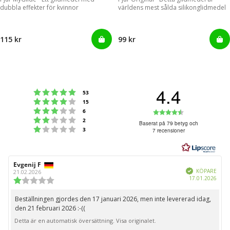
dubbla effekter för kvinnor
världens mest sålda silikonglidmedel
115 kr
99 kr
4.4
Betyg: 5 utav 5 stjärnor
röster
53
Betyg: 4 utav 5 stjärnor
röster
15
Betyg: 3 utav 5 stjärnor
Betyg:
röster
6
Betyg: 2 utav 5 stjärnor
röster
2
4.4
Baserat på 79 betyg och
Betyg: 1 utav 5 stjärnor
röster
3
7 recensioner
utav
5
stjärnor
Recensionsförfattare:
Evgenij F
Recensionsdatum:
Bekräftad
KÖPARE
21.02.2026
Köpd
17.01.2026
Recensionsbetyg:
1.0
utav
Beställningen gjordes den 17 januari 2026, men inte levererad idag,
Recensionstext:
5
den 21 februari 2026 :-((
stjärnor
Detta är en automatisk översättning. Visa originalet.