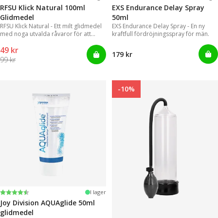
RFSU Klick Natural 100ml
EXS Endurance Delay Spray
Glidmedel
50ml
RFSU Klick Natural - Ett milt glidmedel
EXS Endurance Delay Spray - En ny
med noga utvalda råvaror för att
kraftfull fördröjningsspray för män.
kunna erbjuda ett långvarigt glid
49 kr
179 kr
99 kr
-10%
Betyg:
4.2 utav 5 stjärnor
I lager
Joy Division AQUAglide 50ml
glidmedel