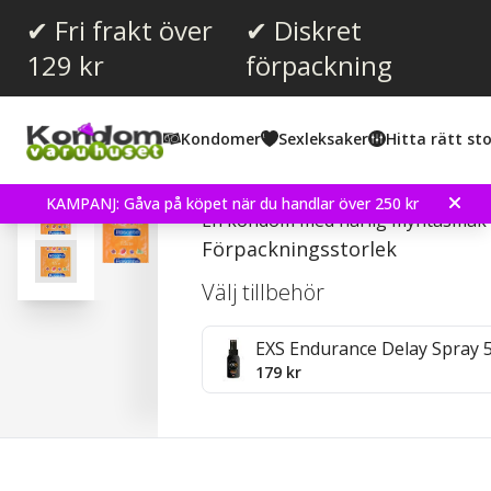
✔ Fri frakt över
✔ Diskret
129 kr
förpackning
Snittbetyg:
4.3
(
röster:
4
)
Kondomer
Sexleksaker
Hitta rätt sto
Recensioner (
1
)
Pasante Mint Tingle - K
KAMPANJ: Gåva på köpet när du handlar över 250 kr
En kondom med härlig myntasmak
Förpackningsstorlek
Välj tillbehör
EXS Endurance Delay Spray 
179 kr