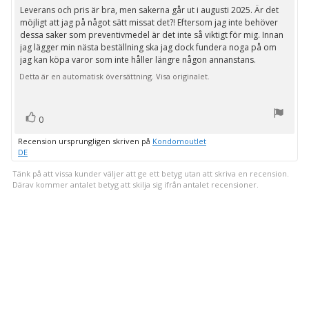
utav
Leverans och pris är bra, men sakerna går ut i augusti 2025. Är det
Recensionstext:
5
möjligt att jag på något sätt missat det?! Eftersom jag inte behöver
stjärnor
dessa saker som preventivmedel är det inte så viktigt för mig. Innan
jag lägger min nästa beställning ska jag dock fundera noga på om
jag kan köpa varor som inte håller längre någon annanstans.
Detta är en automatisk översättning. Visa originalet.
röst(er)
Rösta
0
upp
Recension ursprungligen skriven på
Kondomoutlet
DE
Tänk på att vissa kunder väljer att ge ett betyg utan att skriva en recension.
Därav kommer antalet betyg att skilja sig ifrån antalet recensioner.