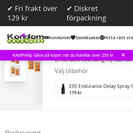
✔ Fri frakt över
✔ Diskret
129 kr
förpackning
Snittbetyg:
4.3
(
röster:
4
)
Kondomer
Sexleksaker
Hitta rätt sto
Recensioner (
1
)
Pasante Mint Tingle 24 
KAMPANJ: Gåva på köpet när du handlar över 250 kr
En kondom med härlig myntasmak
Välj tillbehör
EXS Endurance Delay Spray 
179 kr
Beskrivning