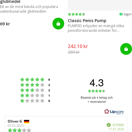
glidmedel
Ett av de mest kända och populära
vattenbaserade glidmedlen
Betyg:
4.3 utav 5 stjärnor
I lager
Classic Penis Pump
69 kr
PUMPED erbjuder en mängd olika
penisförstorande enheter för
omedelbara resultat.
242.10 kr
269 kr
4.3
Betyg: 5 utav 5 stjärnor
röster
9
Betyg: 4 utav 5 stjärnor
röster
2
Betyg: 3 utav 5 stjärnor
Betyg:
röster
2
Betyg: 2 utav 5 stjärnor
röster
1
4.3
Baserat på 4 betyg och
Betyg: 1 utav 5 stjärnor
röster
0
1 recensioner
utav
5
stjärnor
Recensionsförfattare:
Oliver G
Recensionsdatum:
Bekräftad
KÖPARE
03.02.2025
Köpd
11.01.2025
Recensionsbetyg: