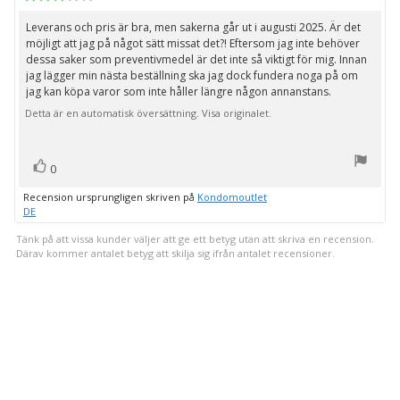
3.0
utav
Leverans och pris är bra, men sakerna går ut i augusti 2025. Är det
Recensionstext:
5
möjligt att jag på något sätt missat det?! Eftersom jag inte behöver
stjärnor
dessa saker som preventivmedel är det inte så viktigt för mig. Innan
jag lägger min nästa beställning ska jag dock fundera noga på om
jag kan köpa varor som inte håller längre någon annanstans.
Detta är en automatisk översättning. Visa originalet.
röst(er)
Rösta
0
upp
Recension ursprungligen skriven på
Kondomoutlet
DE
Tänk på att vissa kunder väljer att ge ett betyg utan att skriva en recension.
Därav kommer antalet betyg att skilja sig ifrån antalet recensioner.