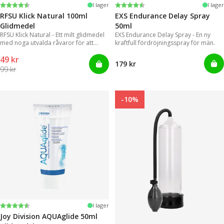
Betyg:
4.4 utav 5 stjärnor
Betyg:
4.2 utav 5 stjärnor
I lager
I lager
RFSU Klick Natural 100ml
EXS Endurance Delay Spray
Glidmedel
50ml
RFSU Klick Natural - Ett milt glidmedel
EXS Endurance Delay Spray - En ny
med noga utvalda råvaror för att
kraftfull fördröjningsspray för män.
kunna erbjuda ett långvarigt glid
49 kr
179 kr
99 kr
-10%
Betyg:
4.2 utav 5 stjärnor
I lager
Joy Division AQUAglide 50ml