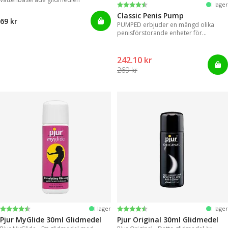
Betyg:
4.3 utav 5 stjärnor
I lager
Classic Penis Pump
69 kr
PUMPED erbjuder en mängd olika
penisförstorande enheter för
omedelbara resultat.
242.10 kr
269 kr
Betyg:
4.2 utav 5 stjärnor
Betyg:
4.2 utav 5 stjärnor
I lager
I lager
Pjur MyGlide 30ml Glidmedel
Pjur Original 30ml Glidmedel