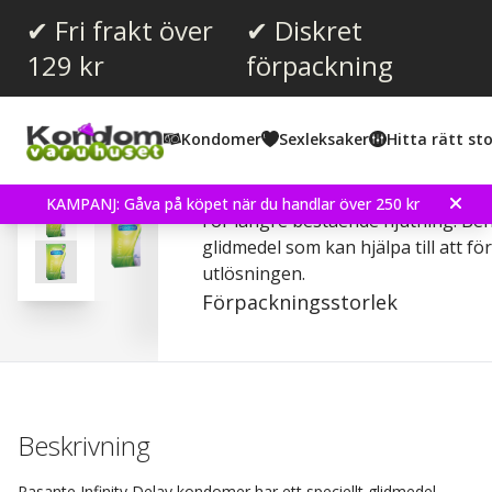
✔ Fri frakt över
✔ Diskret
129 kr
förpackning
Snittbetyg:
4.3
(
röster:
67
)
Kondomer
Sexleksaker
Hitta rätt sto
Recensioner (
23
)
Pasante Infinity Delay -
KAMPANJ: Gåva på köpet när du handlar över 250 kr
För längre bestående njutning. Beh
glidmedel som kan hjälpa till att f
utlösningen.
Förpackningsstorlek
Beskrivning
Pasante Infinity Delay kondomer har ett speciellt glidmedel