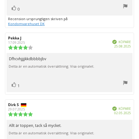
röst(er)
Rösta
0
upp
Recension ursprungligen skriven på
Kondomvarehuset DK
Recensionsförfattare:
Pekka J
Recensionsdatum:
Bekräftad
KÖPARE
17.09.2025
Köpd
25.08.2025
Recensionsbetyg:
4.0
utav
Dfhcvhjjjjkkdbbbbjbv
Recensionstext:
5
Detta är en automatisk översättning. Visa originalet.
stjärnor
röst(er)
Rösta
1
upp
Recensionsförfattare:
Dirk S
Recensionsdatum:
Bekräftad
KÖPARE
29.07.2025
Köpd
02.05.2025
Recensionsbetyg:
5.0
utav
Allt är toppen, tack så mycket.
Recensionstext:
5
Detta är en automatisk översättning. Visa originalet.
stjärnor