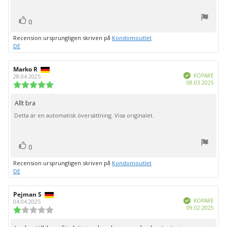
röst(er)
Rösta
0
upp
Recension ursprungligen skriven på
Kondomoutlet
DE
Recensionsförfattare:
Marko R
Recensionsdatum:
Bekräftad
KÖPARE
28.04.2025
Köpd
08.03.2025
Recensionsbetyg:
5.0
utav
Allt bra
Recensionstext:
5
Detta är en automatisk översättning. Visa originalet.
stjärnor
röst(er)
Rösta
0
upp
Recension ursprungligen skriven på
Kondomoutlet
DE
Recensionsförfattare:
Pejman S
Recensionsdatum:
Bekräftad
KÖPARE
04.04.2025
Köpd
09.02.2025
Recensionsbetyg:
1.0
utav