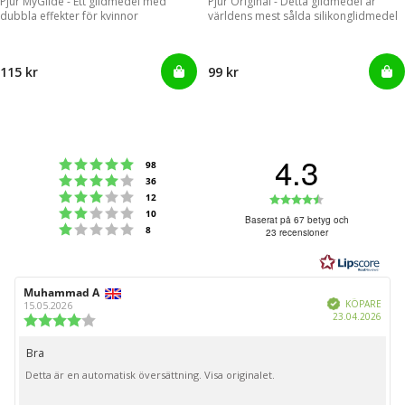
Pjur MyGlide - Ett glidmedel med
Pjur Original - Detta glidmedel är
dubbla effekter för kvinnor
världens mest sålda silikonglidmedel
115 kr
99 kr
4.3
Betyg: 5 utav 5 stjärnor
röster
98
Betyg: 4 utav 5 stjärnor
röster
36
Betyg: 3 utav 5 stjärnor
Betyg:
röster
12
Betyg: 2 utav 5 stjärnor
röster
10
4.3
Baserat på 67 betyg och
Betyg: 1 utav 5 stjärnor
röster
8
23 recensioner
utav
5
stjärnor
Recensionsförfattare:
Muhammad A
Recensionsdatum:
Bekräftad
KÖPARE
15.05.2026
Köpd
23.04.2026
Recensionsbetyg:
4.0
utav
Bra
Recensionstext:
5
Detta är en automatisk översättning. Visa originalet.
stjärnor