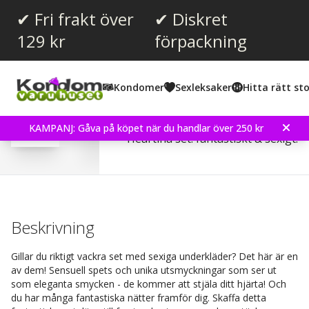
✔ Fri frakt över
✔ Diskret
129 kr
förpackning
Snittbetyg:
5.0
(
röster:
1
)
Kondomer
Sexleksaker
Hitta rätt sto
Recensioner (
1
)
Obsessive - Heartina 3 pc
KAMPANJ: Gåva på köpet när du handlar över 250 kr
Heartina set: fantastiskt & sexigt!
Beskrivning
Gillar du riktigt vackra set med sexiga underkläder? Det här är en
av dem! Sensuell spets och unika utsmyckningar som ser ut
som eleganta smycken - de kommer att stjäla ditt hjärta! Och
du har många fantastiska nätter framför dig. Skaffa detta