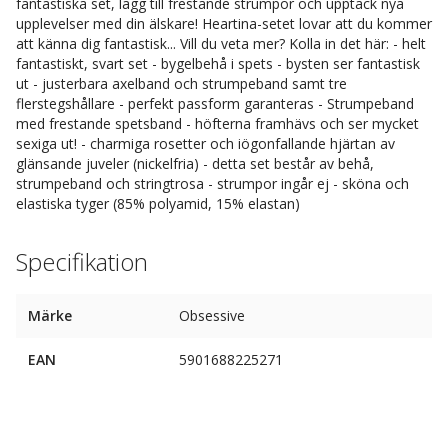
fantastiska set, lägg till frestande strumpor och upptäck nya
upplevelser med din älskare! Heartina-setet lovar att du kommer
att känna dig fantastisk... Vill du veta mer? Kolla in det här: - helt
fantastiskt, svart set - bygelbehå i spets - bysten ser fantastisk
ut - justerbara axelband och strumpeband samt tre
flerstegshållare - perfekt passform garanteras - Strumpeband
med frestande spetsband - höfterna framhävs och ser mycket
sexiga ut! - charmiga rosetter och iögonfallande hjärtan av
glänsande juveler (nickelfria) - detta set består av behå,
strumpeband och stringtrosa - strumpor ingår ej - sköna och
elastiska tyger (85% polyamid, 15% elastan)
Specifikation
Märke
Obsessive
EAN
5901688225271