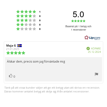
5.0
Betyg: 5 utav 5 stjärnor
röster
1
Betyg: 4 utav 5 stjärnor
röster
0
Betyg: 3 utav 5 stjärnor
Betyg:
röster
0
Betyg: 2 utav 5 stjärnor
röster
0
5.0
Baserat på 1 betyg och
Betyg: 1 utav 5 stjärnor
röster
0
1 recensioner
utav
5
stjärnor
Recensionsförfattare:
Maja G
Recensionsdatum:
Bekräftad
KÖPARE
21.01.2025
Köpd
25.12.2024
Recensionsbetyg:
5.0
utav
Älskar dem, precis som jag förväntade mig
Recensionstext:
5
stjärnor
röst(er)
Rösta
0
upp
Tänk på att vissa kunder väljer att ge ett betyg utan att skriva en recension.
Därav kommer antalet betyg att skilja sig ifrån antalet recensioner.