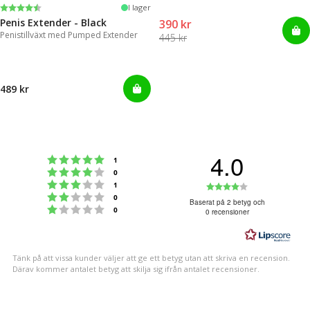
Betyg:
4.4 utav 5 stjärnor
I lager
Penis Extender - Black
390 kr
Penistillväxt med Pumped Extender
445 kr
489 kr
4.0
Betyg: 5 utav 5 stjärnor
röster
1
Betyg: 4 utav 5 stjärnor
röster
0
Betyg: 3 utav 5 stjärnor
Betyg:
röster
1
Betyg: 2 utav 5 stjärnor
röster
0
4.0
Baserat på 2 betyg och
Betyg: 1 utav 5 stjärnor
röster
0
0 recensioner
utav
5
stjärnor
Tänk på att vissa kunder väljer att ge ett betyg utan att skriva en recension.
Därav kommer antalet betyg att skilja sig ifrån antalet recensioner.