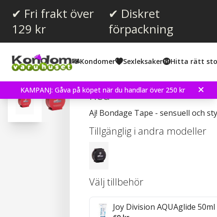
✔ Fri frakt över
✔ Diskret
129 kr
förpackning
Snittbetyg:
4.0
(
röster:
2
)
Kondomer
Sexleksaker
Hitta rätt sto
Non Sticky Bondage Tape 
KAMPANJ: Gåva på köpet när du handlar över 250 kr
Red
Aj! Bondage Tape - sensuell och sty
Tillgänglig i andra modeller
Välj tillbehör
Joy Division AQUAglide 50ml