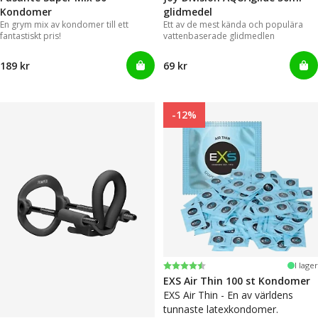
Kondomer
glidmedel
En grym mix av kondomer till ett
Ett av de mest kända och populära
fantastiskt pris!
vattenbaserade glidmedlen
189 kr
69 kr
-12%
Betyg:
4.6 utav 5 stjärnor
I lager
EXS Air Thin 100 st Kondomer
EXS Air Thin - En av världens
tunnaste latexkondomer.