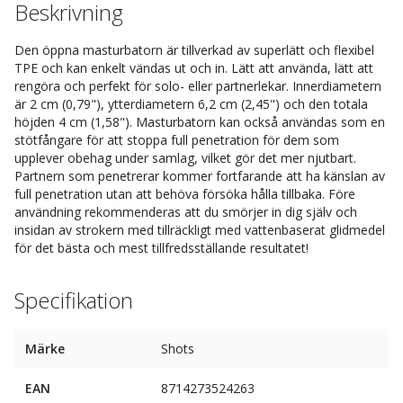
Beskrivning
Den öppna masturbatorn är tillverkad av superlätt och flexibel
TPE och kan enkelt vändas ut och in. Lätt att använda, lätt att
rengöra och perfekt för solo- eller partnerlekar. Innerdiametern
är 2 cm (0,79"), ytterdiametern 6,2 cm (2,45") och den totala
höjden 4 cm (1,58"). Masturbatorn kan också användas som en
stötfångare för att stoppa full penetration för dem som
upplever obehag under samlag, vilket gör det mer njutbart.
Partnern som penetrerar kommer fortfarande att ha känslan av
full penetration utan att behöva försöka hålla tillbaka. Före
användning rekommenderas att du smörjer in dig själv och
insidan av strokern med tillräckligt med vattenbaserat glidmedel
för det bästa och mest tillfredsställande resultatet!
Specifikation
Märke
Shots
EAN
8714273524263