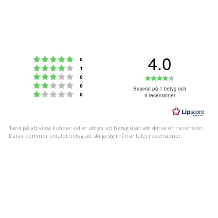
4.0
Betyg: 5 utav 5 stjärnor
röster
0
Betyg: 4 utav 5 stjärnor
röster
1
Betyg: 3 utav 5 stjärnor
Betyg:
röster
0
Betyg: 2 utav 5 stjärnor
röster
0
4.0
Baserat på 1 betyg och
Betyg: 1 utav 5 stjärnor
röster
0
0 recensioner
utav
5
stjärnor
Tänk på att vissa kunder väljer att ge ett betyg utan att skriva en recension.
Därav kommer antalet betyg att skilja sig ifrån antalet recensioner.