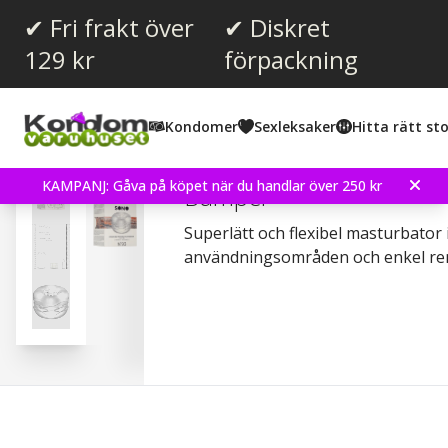
✔ Fri frakt över
✔ Diskret
129 kr
förpackning
Snittbetyg:
4.0
(
röster:
1
)
Kondomer
Sexleksaker
Hitta rätt sto
No. 93 - Two Sides Usab
KAMPANJ: Gåva på köpet när du handlar över 250 kr
Bumper
Superlätt och flexibel masturbator 
användningsområden och enkel re