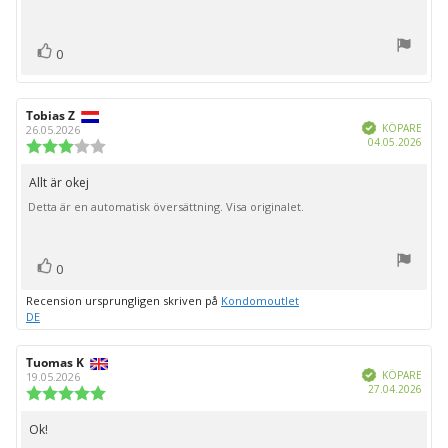
röst(er)
Rösta
0
upp
Recensionsförfattare:
Tobias Z
Recensionsdatum:
Bekräftad
KÖPARE
26.05.2026
Köpd
04.05.2026
Recensionsbetyg:
3.0
utav
Allt är okej
Recensionstext:
5
Detta är en automatisk översättning. Visa originalet.
stjärnor
röst(er)
Rösta
0
upp
Recension ursprungligen skriven på
Kondomoutlet
DE
Recensionsförfattare:
Tuomas K
Recensionsdatum:
Bekräftad
KÖPARE
19.05.2026
Köpd
27.04.2026
Recensionsbetyg:
5.0
utav
Ok!
Recensionstext:
5