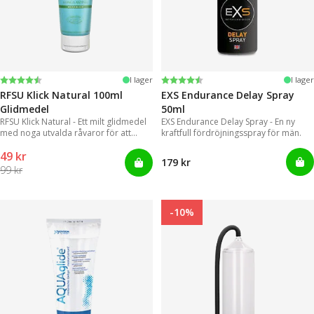
Betyg:
4.4 utav 5 stjärnor
Betyg:
4.2 utav 5 stjärnor
I lager
I lager
RFSU Klick Natural 100ml
EXS Endurance Delay Spray
Glidmedel
50ml
RFSU Klick Natural - Ett milt glidmedel
EXS Endurance Delay Spray - En ny
med noga utvalda råvaror för att
kraftfull fördröjningsspray för män.
kunna erbjuda ett långvarigt glid
49 kr
179 kr
99 kr
-10%