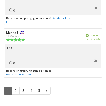
stjärnor
röst(er)
Rösta
0
upp
Recension ursprungligen skriven på
Kondomishop
FI
Recensionsförfattare:
Marina P
Recensionsdatum:
Bekräftad
KÖPARE
13.05.2026
Köpd
21.04.2026
Recensionsbetyg:
5.0
utav
RAS
Recensionstext:
5
stjärnor
röst(er)
Rösta
0
upp
Recension ursprungligen skriven på
Preservatifsenligne FR
1
2
3
4
5
»