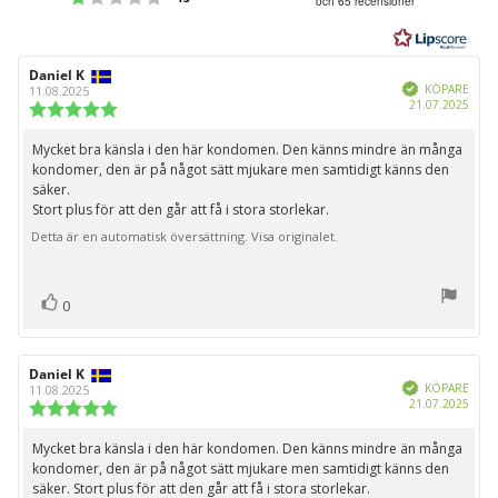
och 65 recensioner
utav
5
stjärnor
Recensionsförfattare:
Daniel K
Recensionsdatum:
Bekräftad
KÖPARE
11.08.2025
Köpd
21.07.2025
Recensionsbetyg:
5.0
utav
Mycket bra känsla i den här kondomen. Den känns mindre än många
Recensionstext:
5
kondomer, den är på något sätt mjukare men samtidigt känns den
stjärnor
säker.
Stort plus för att den går att få i stora storlekar.
Detta är en automatisk översättning. Visa originalet.
röst(er)
Rösta
0
upp
Recensionsförfattare:
Daniel K
Recensionsdatum:
Bekräftad
KÖPARE
11.08.2025
Köpd
21.07.2025
Recensionsbetyg:
5.0
utav
Mycket bra känsla i den här kondomen. Den känns mindre än många
Recensionstext:
5
kondomer, den är på något sätt mjukare men samtidigt känns den
stjärnor
säker. Stort plus för att den går att få i stora storlekar.