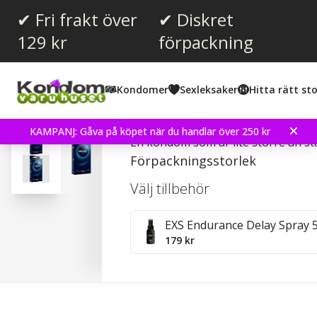
✔ Fri frakt över
✔ Diskret
129 kr
förpackning
Snittbetyg:
4.5
(
röster:
193
)
Kondomer
Sexleksaker
Hitta rätt sto
Recensioner (
65
)
My.Size Pro 57 – Kondo
KAMPANJ: Gåva på köpet när du handlar över 250 kr
En kondom som är lite större än s
Förpackningsstorlek
Välj tillbehör
EXS Endurance Delay Spray 
179 kr