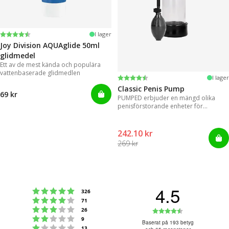
Betyg:
4.2 utav 5 stjärnor
I lager
Joy Division AQUAglide 50ml
glidmedel
Ett av de mest kända och populära
vattenbaserade glidmedlen
Betyg:
4.3 utav 5 stjärnor
I lager
Classic Penis Pump
69 kr
PUMPED erbjuder en mängd olika
penisförstorande enheter för
omedelbara resultat.
242.10 kr
269 kr
4.5
Betyg: 5 utav 5 stjärnor
röster
326
Betyg: 4 utav 5 stjärnor
röster
71
Betyg: 3 utav 5 stjärnor
Betyg:
röster
26
Betyg: 2 utav 5 stjärnor
röster
9
4.5
Baserat på 193 betyg
Betyg: 1 utav 5 stjärnor
röster
13