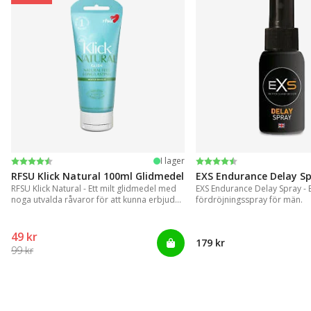
Betyg:
4.4 utav 5 stjärnor
Betyg:
4.2 utav 5 stjärnor
I lager
RFSU Klick Natural 100ml Glidmedel
EXS Endurance Delay S
RFSU Klick Natural - Ett milt glidmedel med
EXS Endurance Delay Spray - En
noga utvalda råvaror för att kunna erbjuda
fördröjningsspray för män.
ett långvarigt glid
49 kr
179 kr
99 kr