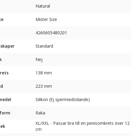
Natural
ke
Mister Size
4260605480201
skaper
Standard
k
Nej
rets
138 mm
gd
223 mm
medel
Silikon (Ej spermiedödande)
sform
Raka
XL/XXL - Passar bra till en penisomkrets över 12
lek
cm