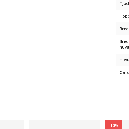
Tjoc
Top
Bred
Bred
huv
Huvu
Omsl
-10%