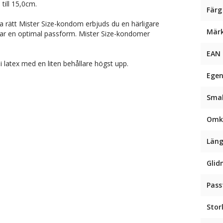
ill 15,0cm.
Färg
 rätt Mister Size-kondom erbjuds du en härligare
Mär
ar en optimal passform. Mister Size-kondomer
EAN
 latex med en liten behållare högst upp.
Egen
Sma
Omk
Län
Glid
Pas
Stor