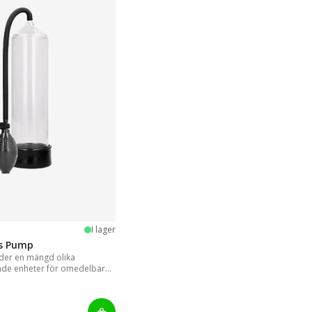
stjärnor
I lager
is Pump
er en mängd olika
nde enheter för omedelbara