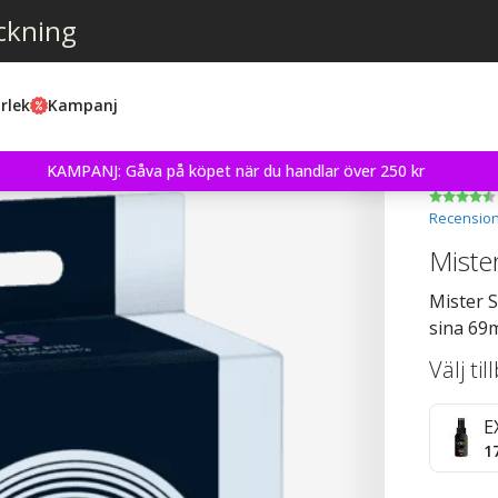
ckning
rlek
Kampanj
KAMPANJ: Gåva på köpet när du handlar över 250 kr
Recension
Miste
Mister 
sina 69
Välj ti
E
1