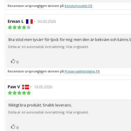
upp
Recension ursprungligen skriven på
Kondomoutlet DE
Recensionsförfattare:
Erwan L
•
Recensionsdatum:
04.03.2026
Recensionsbetyg:
4.0
utav
Bra stöd men tyvärr för tjock för mig; men den är bekväm och känns 
Recensionstext:
5
stjärnor
Detta är en automatisk översättning. Visa originalet.
röst(er)
Rösta
0
upp
Recension ursprungligen skriven på
Preservatifsenligne FR
Recensionsförfattare:
Paw V
•
Recensionsdatum:
19.05.2026
Recensionsbetyg:
5.0
utav
Riktigt bra produkt. Snabb leverans.
Recensionstext:
5
stjärnor
Detta är en automatisk översättning. Visa originalet.
röst(er)
Rösta
0