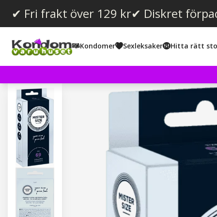
✔ Fri frakt över 129 kr
✔ Diskret förpa
Kondomer
Sexleksaker
Hitta rätt sto