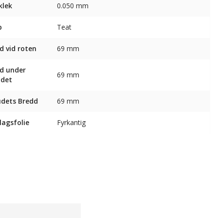
klek
0.050 mm
p
Teat
d vid roten
69 mm
d under
69 mm
udet
dets Bredd
69 mm
agsfolie
Fyrkantig