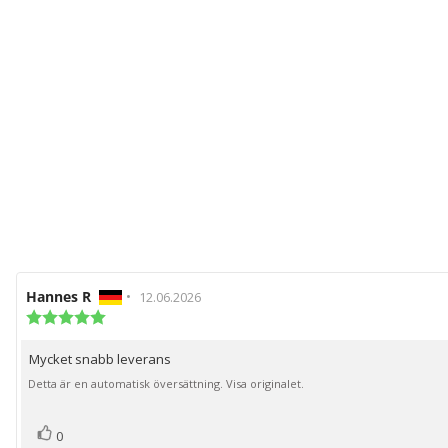
Recensionsförfattare:
Hannes R
•
Recensionsdatum:
12.06.2026
Recensionsbetyg:
5.0
utav
Mycket snabb leverans
Recensionstext:
5
stjärnor
Detta är en automatisk översättning. Visa originalet.
röst(er)
Rösta
0