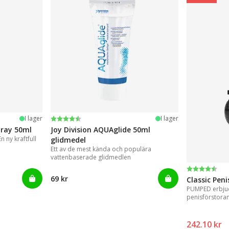
Betyg:
4.2 utav 5 stjärnor
I lager
I lager
pray 50ml
Joy Division AQUAglide 50ml
 ny kraftfull
glidmedel
Ett av de mest kända och populära
vattenbaserade glidmedlen
Betyg:
4.3 utav 5 
69 kr
Classic Pen
PUMPED erbjud
penisförstora
resultat.
242.10 kr