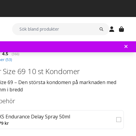
Snittbetyg:
4.5
(
röster:
366
)
er (
53
)
r Size 69 10 st Kondomer
Size 69 – Den största kondomen på marknaden med
mm i bredd
llbehör
XS Endurance Delay Spray 50ml
79 kr