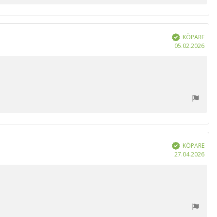
KÖPARE
Bekräftad
Köp
05.02.2026
KÖPARE
Bekräftad
Köp
27.04.2026