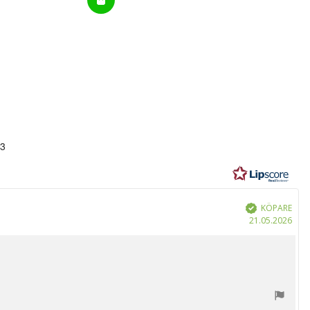
53
r
KÖPARE
Bekräftad
Köp
21.05.2026