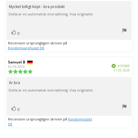
utav
Mycket billigt köpt - bra produkt
Recensionstext:
5
Detta är en automatisk översättning. Visa originalet.
stjärnor
röst(er)
Rösta
0
upp
Recension ursprungligen skriven på
Kondomvarehuset DK
Recensionsförfattare:
Samuel B
Recensionsdatum:
Bekräftad
KÖPARE
02.06.2026
Köpd
11.05.2026
Recensionsbetyg:
5.0
utav
Är bra
Recensionstext:
5
Detta är en automatisk översättning. Visa originalet.
stjärnor
röst(er)
Rösta
0
upp
Recension ursprungligen skriven på
Kondomoutlet
DE