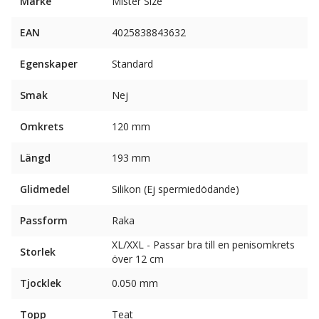
Märke
Mister Size
EAN
4025838843632
Egenskaper
Standard
Smak
Nej
Omkrets
120 mm
Längd
193 mm
Glidmedel
Silikon (Ej spermiedödande)
Passform
Raka
XL/XXL - Passar bra till en penisomkrets
Storlek
över 12 cm
Tjocklek
0.050 mm
Topp
Teat