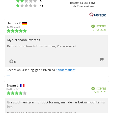
Betyg: 2 utav 5 stjärnor
röster
5
4.5
Baserat på 366 betyg
Betyg: 1 utav 5 stjärnor
röster
11
och 53 recensioner
utav
5
stjärnor
Recensionsförfattare:
Hannes R
Recensionsdatum:
Bekräftad
KÖPARE
12.06.2026
Köpd
21.05.2026
Recensionsbetyg:
5.0
utav
Mycket snabb leverans
Recensionstext:
5
Detta är en automatisk översättning. Visa originalet.
stjärnor
röst(er)
Rösta
0
upp
Recension ursprungligen skriven på
Kondomoutlet
DE
Recensionsförfattare:
Erwan L
Recensionsdatum:
Bekräftad
KÖPARE
04.03.2026
Köpd
05.02.2026
Recensionsbetyg:
4.0
utav
Bra stöd men tyvärr för tjock för mig; men den är bekväm och känns
Recensionstext:
5
bra.
stjärnor
Detta är en automatisk översättning. Visa originalet.