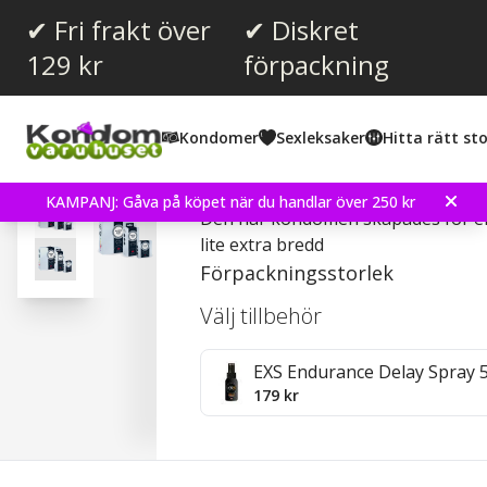
✔ Fri frakt över
✔ Diskret
129 kr
förpackning
Snittbetyg:
4.5
(
röster:
366
)
Kondomer
Sexleksaker
Hitta rätt sto
Recensioner (
53
)
Mister Size 60 - Kondom
KAMPANJ: Gåva på köpet när du handlar över 250 kr
Den här kondomen skapades för e
lite extra bredd
Förpackningsstorlek
Välj tillbehör
EXS Endurance Delay Spray 
179 kr