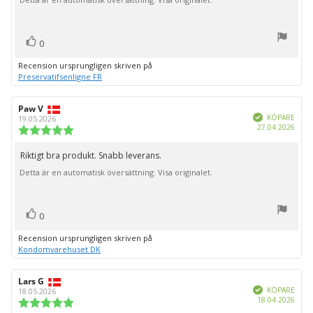
röst(er)
Rösta
0
upp
Recension ursprungligen skriven på
Preservatifsenligne FR
Recensionsförfattare:
Paw V
Recensionsdatum:
Bekräftad
KÖPARE
19.05.2026
Köpd
27.04.2026
Recensionsbetyg:
5.0
utav
Riktigt bra produkt. Snabb leverans.
Recensionstext:
5
Detta är en automatisk översättning. Visa originalet.
stjärnor
röst(er)
Rösta
0
upp
Recension ursprungligen skriven på
Kondomvarehuset DK
Recensionsförfattare:
Lars G
Recensionsdatum:
Bekräftad
KÖPARE
18.05.2026
Köpd
18.04.2026
Recensionsbetyg:
5.0