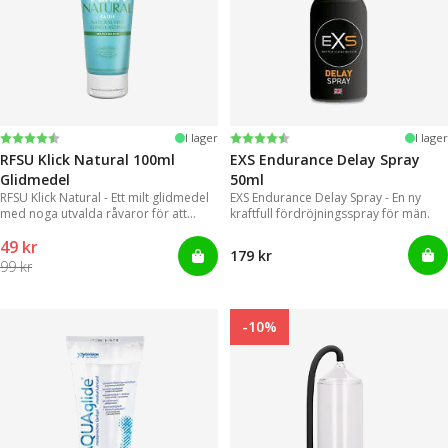
Betyg:
4.4 utav 5 stjärnor
Betyg:
4.2 utav 5 stjärnor
I lager
I lager
RFSU Klick Natural 100ml
EXS Endurance Delay Spray
Glidmedel
50ml
RFSU Klick Natural - Ett milt glidmedel
EXS Endurance Delay Spray - En ny
med noga utvalda råvaror för att
kraftfull fördröjningsspray för män.
kunna erbjuda ett långvarigt glid
49 kr
179 kr
99 kr
-10%