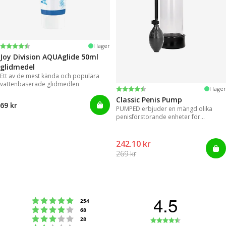
Betyg:
4.2 utav 5 stjärnor
I lager
Joy Division AQUAglide 50ml
glidmedel
Ett av de mest kända och populära
vattenbaserade glidmedlen
Betyg:
4.3 utav 5 stjärnor
I lager
Classic Penis Pump
69 kr
PUMPED erbjuder en mängd olika
penisförstorande enheter för
omedelbara resultat.
242.10 kr
269 kr
4.5
Betyg: 5 utav 5 stjärnor
röster
254
Betyg: 4 utav 5 stjärnor
röster
68
Betyg: 3 utav 5 stjärnor
Betyg:
röster
28