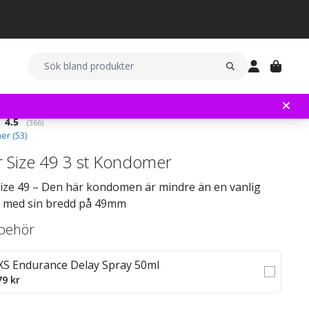
Snittbetyg:
4.5
(
röster:
366
)
er (
53
)
r Size 49 3 st Kondomer
Size 49 – Den här kondomen är mindre än en vanlig
med sin bredd på 49mm
llbehör
XS Endurance Delay Spray 50ml
79 kr