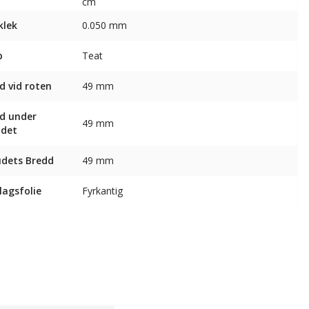
cm
klek
0.050 mm
p
Teat
d vid roten
49 mm
d under
49 mm
udet
dets Bredd
49 mm
agsfolie
Fyrkantig