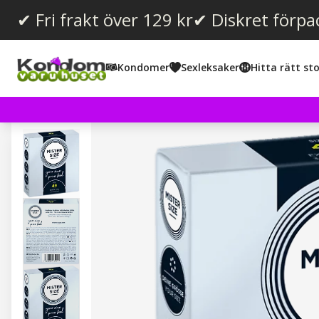
✔ Fri frakt över 129 kr
✔ Diskret förpa
Kondomer
Sexleksaker
Hitta rätt sto