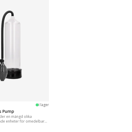
stjärnor
I lager
is Pump
er en mängd olika
nde enheter för omedelbara