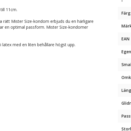
ill 11cm.
Färg
 rätt Mister Size-kondom erbjuds du en härligare
Mär
ar en optimal passform. Mister Size-kondomer
EAN
 latex med en liten behållare högst upp.
Egen
Sma
Omk
Län
Glid
Pas
Stor