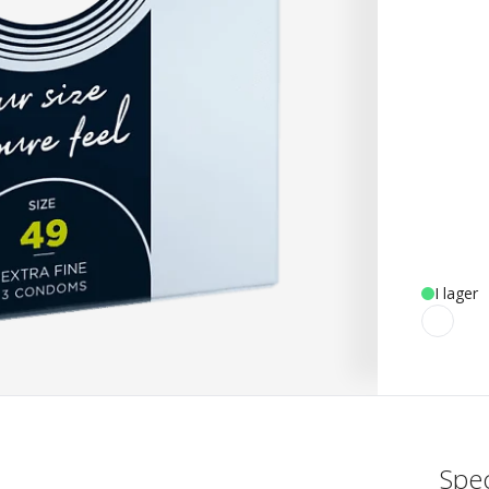
I lager
Spec