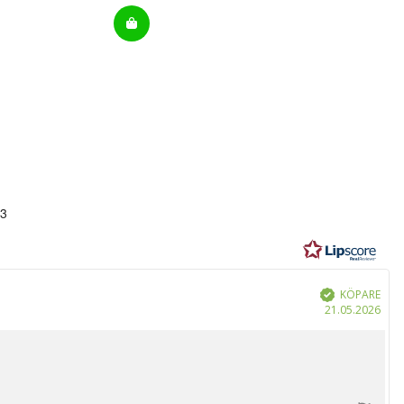
53
r
KÖPARE
Bekräftad
Köp
21.05.2026