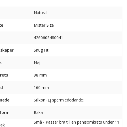
Natural
ke
Mister Size
4260605480041
skaper
Snug Fit
k
Nej
rets
98 mm
gd
160 mm
medel
Silikon (Ej spermiedödande)
sform
Raka
Små - Passar bra till en penisomkrets under 11
lek