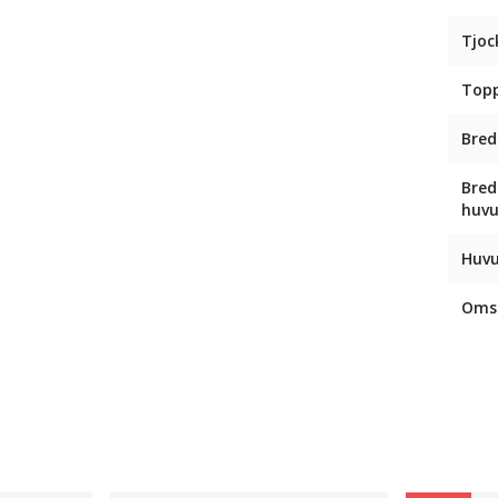
Tjoc
Top
Bred
Bred
huv
Huvu
Omsl