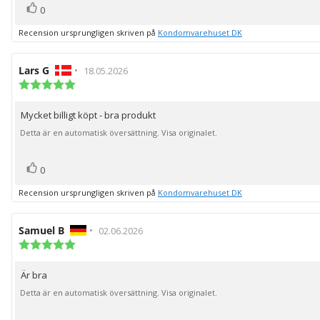
röst(er)
Rösta
0
upp
Recension ursprungligen skriven på
Kondomvarehuset DK
Recensionsförfattare:
Lars G
•
Recensionsdatum:
18.05.2026
Recensionsbetyg:
5.0
utav
Mycket billigt köpt - bra produkt
Recensionstext:
5
stjärnor
Detta är en automatisk översättning. Visa originalet.
röst(er)
Rösta
0
upp
Recension ursprungligen skriven på
Kondomvarehuset DK
Recensionsförfattare:
Samuel B
•
Recensionsdatum:
02.06.2026
Recensionsbetyg:
5.0
utav
Är bra
Recensionstext:
5
stjärnor
Detta är en automatisk översättning. Visa originalet.