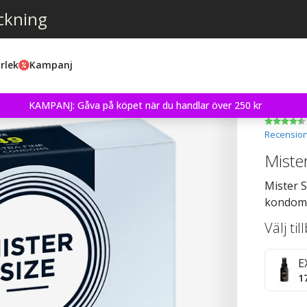
ckning
rlek
Kampanj
KAMPANJ: Gåva på köpet när du handlar över 250 kr
Recension
Miste
Mister 
kondom 
Välj ti
E
1