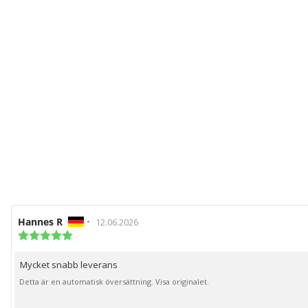
Recensionsförfattare:
Hannes R
•
Recensionsdatum:
12.06.2026
Recensionsbetyg:
5.0
utav
Mycket snabb leverans
Recensionstext:
5
stjärnor
Detta är en automatisk översättning. Visa originalet.