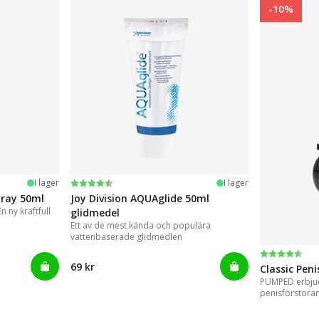
-10%
Betyg:
4.2 utav 5 stjärnor
I lager
I lager
pray 50ml
Joy Division AQUAglide 50ml
 ny kraftfull
glidmedel
Ett av de mest kända och populära
vattenbaserade glidmedlen
Betyg:
4.3 utav 5 
69 kr
Classic Pen
PUMPED erbjud
penisförstora
resultat.