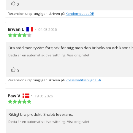
röst(er)
Rösta
0
upp
Recension ursprungligen skriven på
Kondomoutlet DE
Recensionsförfattare:
Erwan L
•
Recensionsdatum:
04.03.2026
Recensionsbetyg:
4.0
utav
Bra stöd men tyvärr för tjock för mig; men den är bekväm och känns 
Recensionstext:
5
stjärnor
Detta är en automatisk översättning. Visa originalet.
röst(er)
Rösta
0
upp
Recension ursprungligen skriven på
Preservatifsenligne FR
Recensionsförfattare:
Paw V
•
Recensionsdatum:
19.05.2026
Recensionsbetyg:
5.0
utav
Riktigt bra produkt. Snabb leverans.
Recensionstext:
5
stjärnor
Detta är en automatisk översättning. Visa originalet.