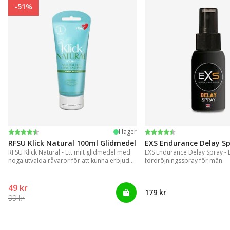
-51%
Betyg:
4.4 utav 5 stjärnor
Betyg:
4.2 utav 5 stjärnor
I lager
RFSU Klick Natural 100ml Glidmedel
EXS Endurance Delay S
RFSU Klick Natural - Ett milt glidmedel med
EXS Endurance Delay Spray - En
noga utvalda råvaror för att kunna erbjuda
fördröjningsspray för män.
ett långvarigt glid
49 kr
179 kr
99 kr