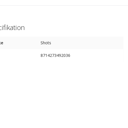
ifikation
ke
Shots
8714273492036