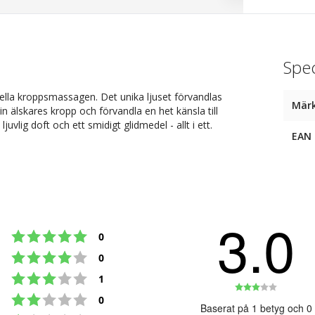
Spec
ella kroppsmassagen. Det unika ljuset förvandlas
Mär
n älskares kropp och förvandla en het känsla till
vlig doft och ett smidigt glidmedel - allt i ett.
EAN
3.0
Betyg: 5 utav 5 stjärnor
röster
0
Betyg: 4 utav 5 stjärnor
röster
0
Betyg: 3 utav 5 stjärnor
röster
1
Betyg:
Betyg: 2 utav 5 stjärnor
röster
0
3.0
Baserat på 1 betyg och 0