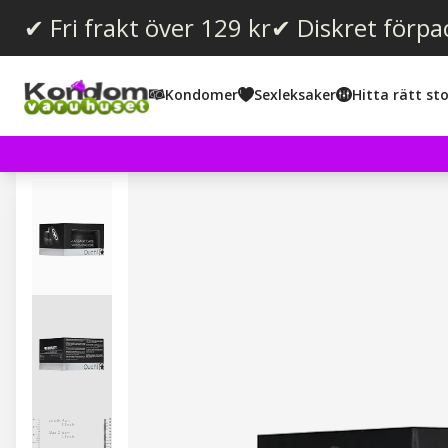
✔ Fri frakt över 129 kr
✔ Diskret förpa
Kondomer
Sexleksaker
Hitta rätt sto