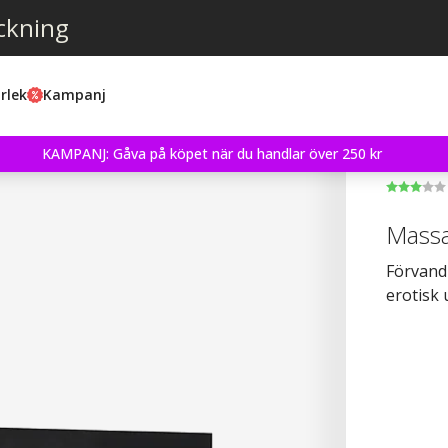
ckning
rlek
Kampanj
KAMPANJ: Gåva på köpet när du handlar över 250 kr
Massa
Förvandl
erotisk 