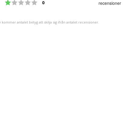
Betyg: 1 utav 5 stjärnor
utav
röster
0
recensioner
5
stjärno
v kommer antalet betyg att skilja sig ifrån antalet recensioner.