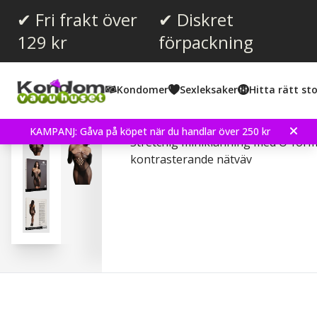
✔ Fri frakt över
✔ Diskret
129 kr
förpackning
Kondomer
Sexleksaker
Hitta rätt sto
Long Sleeved Mini Dress 
KAMPANJ: Gåva på köpet när du handlar över 250 kr
Stretchig miniklänning med O-for
kontrasterande nätväv