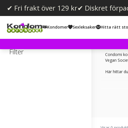
✔ Fri frakt över 129 kr
✔ Diskret förpa
Kondomer
Sexleksaker
Hitta rätt sto
Filter
Condomi kon
Vegan Societ
Här hittar d
Visar 0 produk