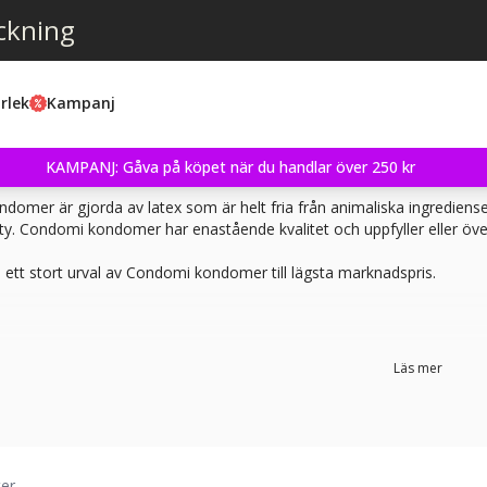
ckning
rlek
Kampanj
KAMPANJ: Gåva på köpet när du handlar över 250 kr
domer är gjorda av latex som är helt fria från animaliska ingredie
y. Condomi kondomer har enastående kvalitet och uppfyller eller över
u ett stort urval av Condomi kondomer till lägsta marknadspris.
Läs mer
ter