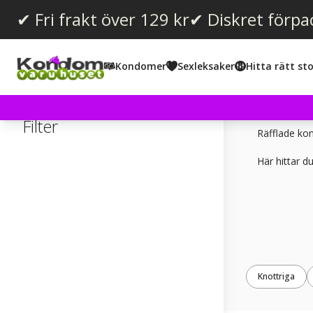
✔ Fri frakt över 129 kr
✔ Diskret förpa
Kondomer
Sexleksaker
Hitta rätt sto
Filter
Räfflade kon
Här hittar d
Knottriga