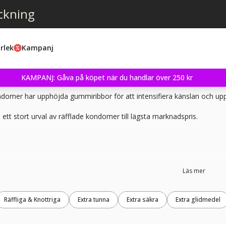
ckning
rlek
Kampanj
KAMPANJ: Gåva på köpet när du handlar över 250 kr
domer har upphöjda gummiribbor för att intensifiera känslan och upp
u ett stort urval av räfflade kondomer till lägsta marknadspris.
Läs mer
Räffliga & Knottriga
Extra tunna
Extra säkra
Extra glidmedel