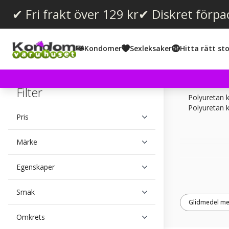
✔ Fri frakt över 129 kr
✔ Diskret förpa
Kondomer
Sexleksaker
Hitta rätt sto
Filter
Polyuretan k
Polyuretan 
Pris
Märke
Egenskaper
Smak
Glidmedel m
Omkrets