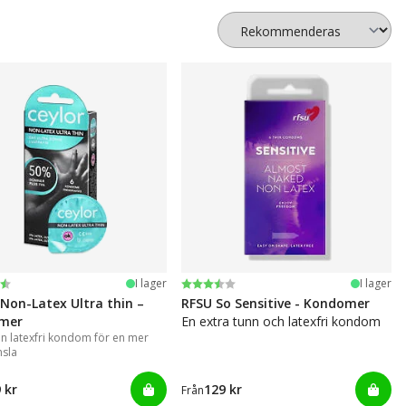
:
av 5 stjärnor
Betyg:
3.7 utav 5 stjärnor
I lager
I lager
 Non-Latex Ultra thin –
RFSU So Sensitive - Kondomer
mer
En extra tunn och latexfri kondom
nn latexfri kondom för en mer
nsla
 kr
129 kr
Från