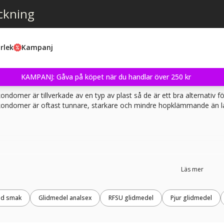
ckning
rlek
Kampanj
KAMPANJ: Gåva på köpet när du handlar över 250 kr
ondomer är tillverkade av en typ av plast så de är ett bra alternativ
kondomer är oftast tunnare, starkare och mindre hopklämmande än 
Läs mer
ed smak
Glidmedel analsex
RFSU glidmedel
Pjur glidmedel