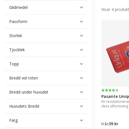
Glidmedel
Visar 4 produk
Passform
Storlek
Tjocklek
Topp
Bredd vid roten
Betyg:
4.0 utav 5 st
Bredd under huvudet
Pasante Uniq
En revolutioner
Huvudets Bredd
dess utformning 
Färg
39 kr
Från