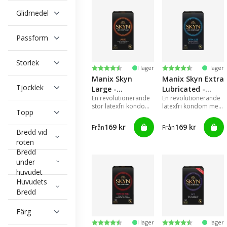
Glidmedel
Passform
Storlek
Betyg:
4.7 utav 5 stjärnor
Betyg:
4.5 utav 5 stjärn
I lager
I lager
Manix Skyn
Manix Skyn Extra
Tjocklek
Large -
Lubricated -
En revolutionerande
En revolutionerande
Kondomer
Kondomer
stor latexfri kondom
latexfri kondom med
Topp
tillverkad av
extra glidmedel för
Sensoprene, vilket
en mer naturlig
169 kr
169 kr
Från
Från
gör kondomen mjuk
känsla
Bredd vid
och ger en extremt
roten
naturlig känsla.
Bredd
under
huvudet
Huvudets
Bredd
Färg
Betyg:
4.6 utav 5 stjärnor
Betyg:
4.7 utav 5 stjärn
I lager
I lager