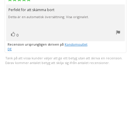
5.0
utav
Perfekt för att skämma bort
Recensionstext:
5
Detta är en automatisk översättning. Visa originalet.
stjärnor
röst(er)
Rösta
0
upp
Recension ursprungligen skriven på
Kondomoutlet
DE
Tänk på att vissa kunder väljer att ge ett betyg utan att skriva en recension.
Därav kommer antalet betyg att skilja sig ifrån antalet recensioner.