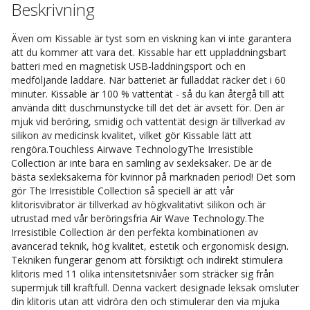
Beskrivning
Även om Kissable är tyst som en viskning kan vi inte garantera
att du kommer att vara det. Kissable har ett uppladdningsbart
batteri med en magnetisk USB-laddningsport och en
medföljande laddare. När batteriet är fulladdat räcker det i 60
minuter. Kissable är 100 % vattentät - så du kan återgå till att
använda ditt duschmunstycke till det det är avsett för. Den är
mjuk vid beröring, smidig och vattentät design är tillverkad av
silikon av medicinsk kvalitet, vilket gör Kissable lätt att
rengöra.Touchless Airwave TechnologyThe Irresistible
Collection är inte bara en samling av sexleksaker. De är de
bästa sexleksakerna för kvinnor på marknaden period! Det som
gör The Irresistible Collection så speciell är att vår
klitorisvibrator är tillverkad av högkvalitativt silikon och är
utrustad med vår beröringsfria Air Wave Technology.The
Irresistible Collection är den perfekta kombinationen av
avancerad teknik, hög kvalitet, estetik och ergonomisk design.
Tekniken fungerar genom att försiktigt och indirekt stimulera
klitoris med 11 olika intensitetsnivåer som sträcker sig från
supermjuk till kraftfull. Denna vackert designade leksak omsluter
din klitoris utan att vidröra den och stimulerar den via mjuka