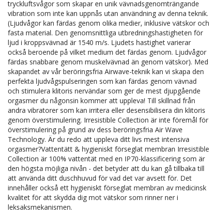
tryckluftsvågor som skapar en unik vävnadsgenomträngande
vibration som inte kan uppnås utan användning av denna teknik.
(Ljudvågor kan färdas genom olika medier, inklusive vätskor och
fasta material. Den genomsnittliga utbredningshastigheten för
ljud i kroppsvävnad är 1540 m/s. Ljudets hastighet varierar
också beroende på vilket medium det färdas genom. Ljudvågor
färdas snabbare genom muskelvävnad än genom vätskor). Med
skapandet av vår beröringsfria Airwave-teknik kan vi skapa den
perfekta ljudvågspulseringen som kan färdas genom vävnad
och stimulera klitoris nervändar som ger de mest djupgående
orgasmer du någonsin kommer att uppleva! Till skillnad från
andra vibratorer som kan irritera eller desensibilisera din klitoris
genom överstimulering. Irresistible Collection är inte föremål för
överstimulering på grund av dess beröringsfria Air Wave
Technology. Är du redo att uppleva ditt livs mest intensiva
orgasmer?Vattentätt & hygieniskt förseglat membran Irresistible
Collection är 100% vattentät med en IP70-klassificering som är
den högsta möjliga nivån - det betyder att du kan gå tillbaka till
att använda ditt duschhuvud för vad det var avsett för. Det
innehåller också ett hygieniskt förseglat membran av medicinsk
kvalitet för att skydda dig mot vätskor som rinner ner i
leksaksmekanismen.