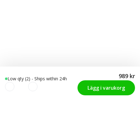
989 kr
Low qty (2) - Ships within 24h
Lägg i varukorg
Vi använder cookies för att
KUNDTJÄNST
Hitta rätt storlek