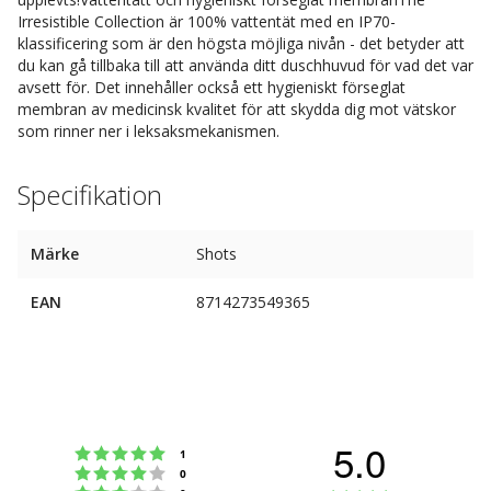
Irresistible Collection är 100% vattentät med en IP70-
klassificering som är den högsta möjliga nivån - det betyder att
du kan gå tillbaka till att använda ditt duschhuvud för vad det var
avsett för. Det innehåller också ett hygieniskt förseglat
membran av medicinsk kvalitet för att skydda dig mot vätskor
som rinner ner i leksaksmekanismen.
Specifikation
Märke
Shots
EAN
8714273549365
5.0
Betyg: 5 utav 5 stjärnor
röster
1
Betyg: 4 utav 5 stjärnor
röster
0
Betyg: 3 utav 5 stjärnor
röster