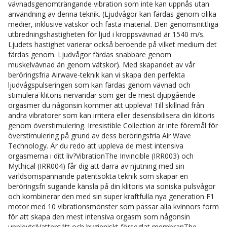
vävnadsgenomträngande vibration som inte kan uppnås utan
användning av denna teknik. (Ljudvågor kan färdas genom olika
medier, inklusive vätskor och fasta material. Den genomsnittliga
utbredningshastigheten för ljud i kroppsvävnad är 1540 m/s.
Ljudets hastighet varierar också beroende på vilket medium det
färdas genom. Ljudvågor färdas snabbare genom
muskelvävnad än genom vätskor). Med skapandet av vår
beröringsfria Airwave-teknik kan vi skapa den perfekta
ljudvågspulseringen som kan färdas genom vävnad och
stimulera klitoris nervändar som ger de mest djupgående
orgasmer du någonsin kommer att uppleva! Till skillnad från
andra vibratorer som kan irritera eller desensibilisera din klitoris
genom överstimulering. Irresistible Collection är inte föremål för
överstimulering på grund av dess beröringsfria Air Wave
Technology. Är du redo att uppleva de mest intensiva
orgasmerna i ditt liv?VibrationThe Invincible (IRR003) och
Mythical (IRR004) får dig att darra av njutning med sin
världsomspännande patentsökta teknik som skapar en
beröringsfri sugande känsla på din klitoris via soniska pulsvågor
och kombinerar den med sin super kraftfulla nya generation F1
motor med 10 vibrationsmönster som passar alla kvinnors form
för att skapa den mest intensiva orgasm som någonsin
upplevts!Vattentätt och hygieniskt förseglat membranThe