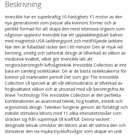
Beskrivning
Invincible har en superkraftig 10-hastighets F1-motor av den
nya generationen som passar alla kvinnors former och är
perfekt formad för att skapa den mest intensiva orgasm som
någonsin upplevts! Invincible har ett uppladdningsbart batteri
med magnetisk USB-laddningsport och medföljande laddare.
När den är fulladdad räcker den i 60 minuter Den är mjuk vid
beröring, smidig och vattentät design är tillverkad av silikon av
medicinsk kvalitet, vilket gör Invincible lätt att
rengöra.beröringsfri luftvågsteknik Irresistible Collection är inte
bara en samling sexleksaker. De är de bästa sexleksakerna för
kvinnor på marknaden period! Det som gör The Irresistible
Collection så speciell är att vår klitorisvibrator är tillverkad av
högkvalitativt silikon och är utrustad med vår beröringsfria Air
Wave Technology.The Irresistible Collection är den perfekta
kombinationen av avancerad teknik, hög kvalitet, estetik och
ergonomisk design. Tekniken fungerar genom att försiktigt och
indirekt stimulera klitoris med 11 olika intensitetsnivåer som
sträcker sig från supermjuk till kraftfull. Denna vackert
designade leksak omsluter din klitoris utan att vidröra den och
stimulerar den via mjuka tryckluftsvågor som skapar en unik