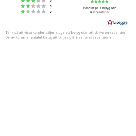
Betyg:
0
Betyg: 2 utav 5 stjärnor
röster
0
5.0
Baserat på 1 betyg och
Betyg: 1 utav 5 stjärnor
röster
0
0 recensioner
utav
5
stjärnor
Tänk på att vissa kunder väljer att ge ett betyg utan att skriva en recension.
Därav kommer antalet betyg att skilja sig ifrån antalet recensioner.