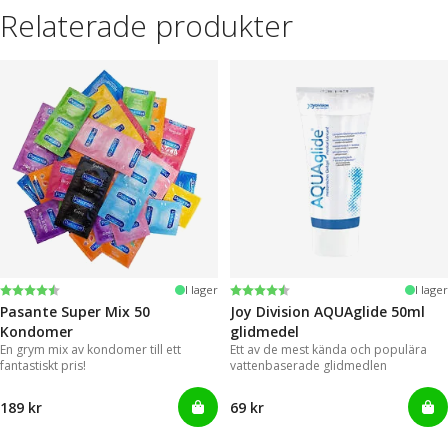
Relaterade produkter
Betyg:
4.4 utav 5 stjärnor
Betyg:
4.2 utav 5 stjärnor
I lager
I lager
Pasante Super Mix 50
Joy Division AQUAglide 50ml
Kondomer
glidmedel
En grym mix av kondomer till ett
Ett av de mest kända och populära
fantastiskt pris!
vattenbaserade glidmedlen
189 kr
69 kr