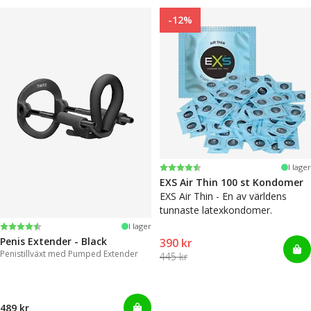
-12%
Betyg:
4.6 utav 5 stjärnor
I lager
EXS Air Thin 100 st Kondomer
EXS Air Thin - En av världens
tunnaste latexkondomer.
Betyg:
4.4 utav 5 stjärnor
I lager
Penis Extender - Black
390 kr
Penistillväxt med Pumped Extender
445 kr
489 kr