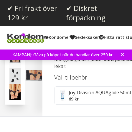
✔ Fri frakt över
✔ Diskret
129 kr
förpackning
Kondomer
Sexleksaker
Hitta rätt sto
Hand and Leg Cuffs with
KAMPANJ: Gåva på köpet när du handlar över 250 kr
Mångsidiga och justerbara pälsman
lekar.
Välj tillbehör
Joy Division AQUAglide 50ml
69 kr