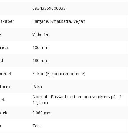
09343359000033
skaper
Färgade, Smaksatta, Vegan
k
Vilda Bär
rets
106 mm
gd
180 mm
medel
Silikon (Ej spermiedödande)
sform
Raka
Normal - Passar bra till en penisomkrets på 11-
lek
11,4 cm
klek
0.060 mm
p
Teat