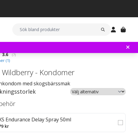
Snittbetyg:
3.6
(
röster:
7
)
er (
1
)
 Wildberry - Kondomer
ankondom med skogsbärssmak
kningsstorlek
llbehör
XS Endurance Delay Spray 50ml
79 kr