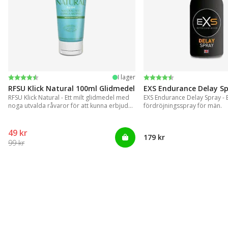
Betyg:
4.4 utav 5 stjärnor
Betyg:
4.2 utav 5 stjärnor
I lager
RFSU Klick Natural 100ml Glidmedel
EXS Endurance Delay S
RFSU Klick Natural - Ett milt glidmedel med
EXS Endurance Delay Spray - En
noga utvalda råvaror för att kunna erbjuda
fördröjningsspray för män.
ett långvarigt glid
49 kr
179 kr
99 kr