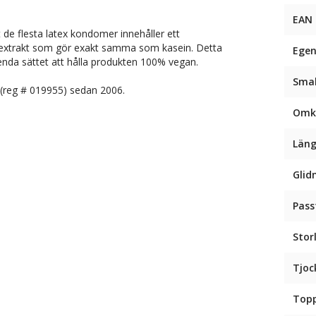
EAN
de flesta latex kondomer innehåller ett
el extrakt som gör exakt samma som kasein. Detta
Egen
nda sättet att hålla produkten 100% vegan.
Sma
 (reg # 019955) sedan 2006.
Omk
Län
Glid
Pas
Stor
Tjoc
Top