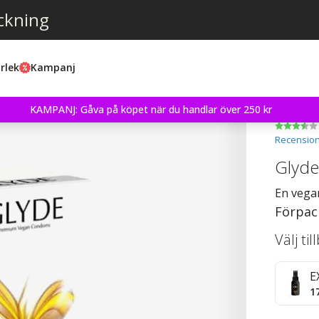
ckning
rlek
Kampanj
KAMPANJ: Gåva på köpet när du handlar över 250 kr
Recension
Glyde
En veg
Förpac
Välj ti
E
1