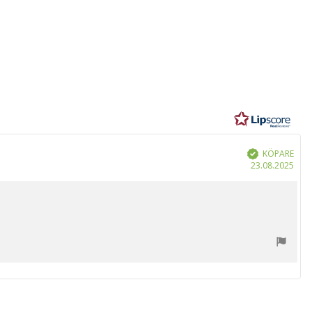
r
KÖPARE
Bekräftad
Köp
23.08.2025