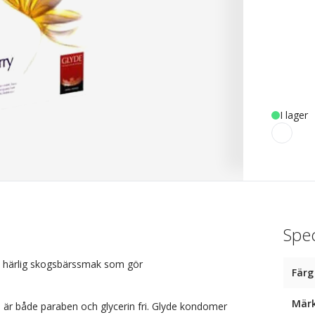
I lager
Spec
n härlig skogsbärssmak som gör
Färg
Mär
h är både paraben och glycerin fri. Glyde kondomer