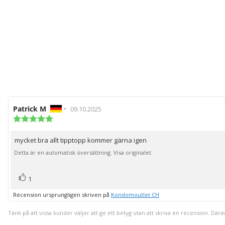
Recensionsförfattare:
Patrick M
•
Recensionsdatum:
09.10.2025
Recensionsbetyg:
5.0
utav
mycket bra allt tipptopp kommer gärna igen
Recensionstext:
5
stjärnor
Detta är en automatisk översättning. Visa originalet.
röst(er)
Rösta
1
upp
Recension ursprungligen skriven på
Kondomoutlet CH
Tänk på att vissa kunder väljer att ge ett betyg utan att skriva en recension. Dära