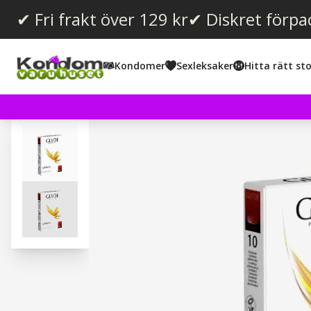
✔ Fri frakt över 129 kr
✔ Diskret förpa
Kondomer
Sexleksaker
Hitta rätt sto