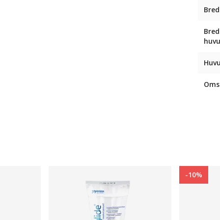
Bred
Bred
huv
Huvu
Omsl
-10%