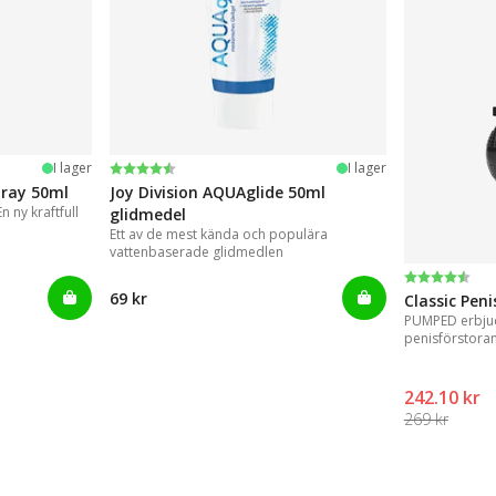
Betyg:
4.2 utav 5 stjärnor
I lager
I lager
pray 50ml
Joy Division AQUAglide 50ml
 ny kraftfull
glidmedel
Ett av de mest kända och populära
vattenbaserade glidmedlen
Betyg:
4.3 utav 5 
69 kr
Classic Pen
PUMPED erbjud
penisförstora
resultat.
242.10 kr
269 kr