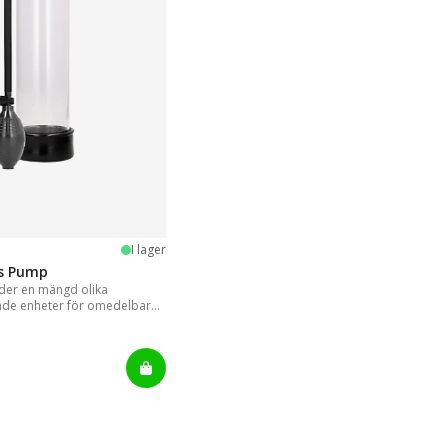
stjärnor
I lager
is Pump
er en mängd olika
nde enheter för omedelbara