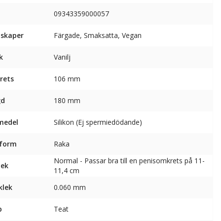
09343359000057
skaper
Färgade, Smaksatta, Vegan
k
Vanilj
rets
106 mm
gd
180 mm
medel
Silikon (Ej spermiedödande)
sform
Raka
Normal - Passar bra till en penisomkrets på 11-
lek
11,4 cm
klek
0.060 mm
p
Teat