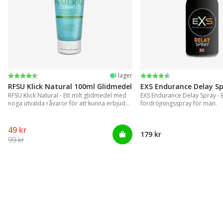
Betyg:
4.4 utav 5 stjärnor
Betyg:
4.2 utav 5 stjärnor
I lager
RFSU Klick Natural 100ml Glidmedel
EXS Endurance Delay S
RFSU Klick Natural - Ett milt glidmedel med
EXS Endurance Delay Spray - En
noga utvalda råvaror för att kunna erbjuda
fördröjningsspray för män.
ett långvarigt glid
49 kr
179 kr
99 kr