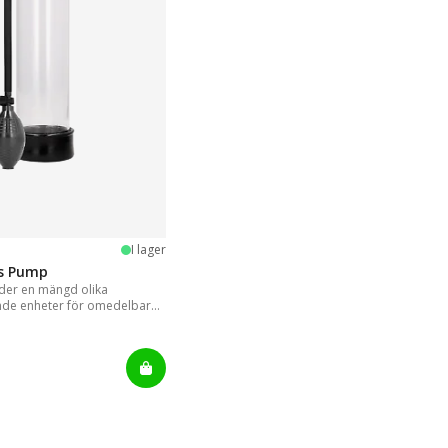
stjärnor
I lager
is Pump
er en mängd olika
nde enheter för omedelbara