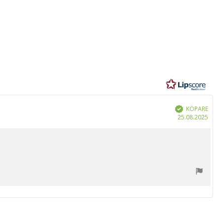
r
KÖPARE
Bekräftad
Köp
25.08.2025