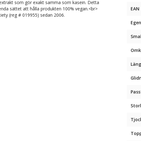
el extrakt som gör exakt samma som kasein. Detta
nda sättet att hålla produkten 100% vegan.<br>
EAN
iety (reg # 019955) sedan 2006.
Egen
Sma
Omk
Län
Glid
Pas
Stor
Tjoc
Top