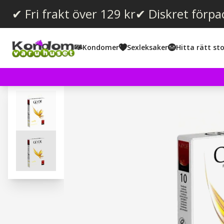
✔ Fri frakt över 129 kr
✔ Diskret förpa
Kondomer
Sexleksaker
Hitta rätt sto