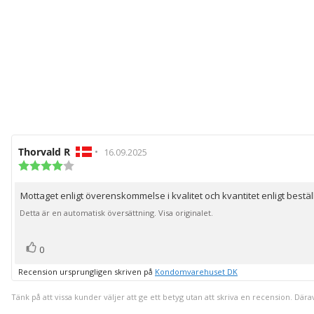
Recensionsförfattare:
Thorvald R
•
Recensionsdatum:
16.09.2025
Recensionsbetyg:
4.0
utav
Mottaget enligt överenskommelse i kvalitet och kvantitet enligt bestäl
Recensionstext:
5
stjärnor
Detta är en automatisk översättning. Visa originalet.
röst(er)
Rösta
0
upp
Recension ursprungligen skriven på
Kondomvarehuset DK
Tänk på att vissa kunder väljer att ge ett betyg utan att skriva en recension. Dära