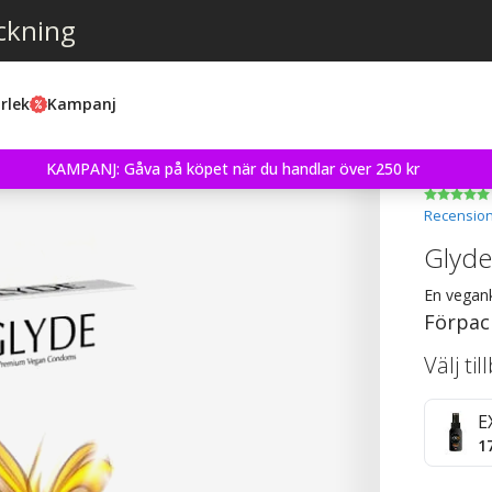
ckning
rlek
Kampanj
KAMPANJ: Gåva på köpet när du handlar över 250 kr
Recension
Glyde
En vegan
Förpac
Välj ti
E
1