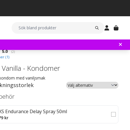
Snittbetyg:
5.0
(
röster:
2
)
er (
1
)
 Vanilla - Kondomer
kondom med vaniljsmak
kningsstorlek
llbehör
XS Endurance Delay Spray 50ml
79 kr