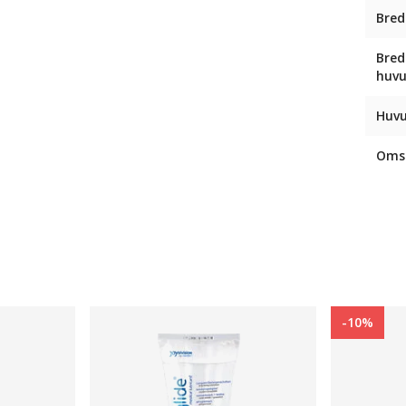
Bred
Bred
huv
Huvu
Omsl
-10%