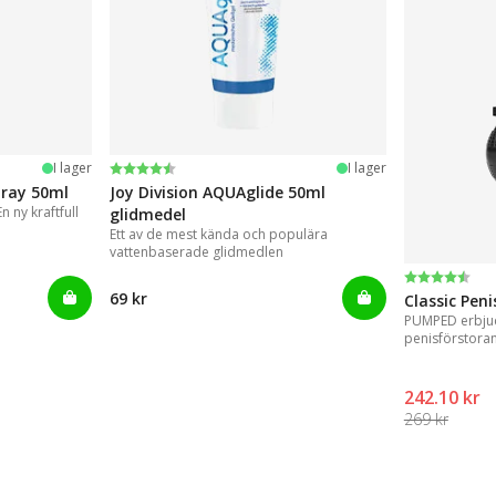
Betyg:
4.2 utav 5 stjärnor
I lager
I lager
pray 50ml
Joy Division AQUAglide 50ml
 ny kraftfull
glidmedel
Ett av de mest kända och populära
vattenbaserade glidmedlen
Betyg:
4.3 utav 5 
69 kr
Classic Pen
PUMPED erbjud
penisförstora
resultat.
242.10 kr
269 kr