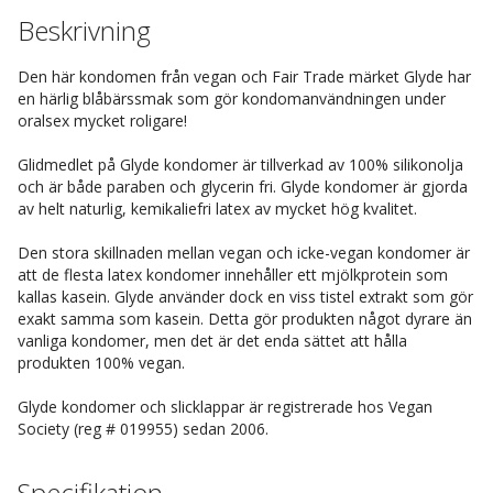
Beskrivning
Den här kondomen från vegan och Fair Trade märket Glyde har
en härlig blåbärssmak som gör kondomanvändningen under
oralsex mycket roligare!
Glidmedlet på Glyde kondomer är tillverkad av 100% silikonolja
och är både paraben och glycerin fri. Glyde kondomer är gjorda
av helt naturlig, kemikaliefri latex av mycket hög kvalitet.
Den stora skillnaden mellan vegan och icke-vegan kondomer är
att de flesta latex kondomer innehåller ett mjölkprotein som
kallas kasein. Glyde använder dock en viss tistel extrakt som gör
exakt samma som kasein. Detta gör produkten något dyrare än
vanliga kondomer, men det är det enda sättet att hålla
produkten 100% vegan.
Glyde kondomer och slicklappar är registrerade hos Vegan
Society (reg # 019955) sedan 2006.
Specifikation