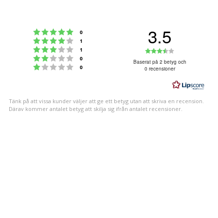
3.5
Betyg: 5 utav 5 stjärnor
röster
0
Betyg: 4 utav 5 stjärnor
röster
1
Betyg: 3 utav 5 stjärnor
Betyg:
röster
1
Betyg: 2 utav 5 stjärnor
röster
0
3.5
Baserat på 2 betyg och
Betyg: 1 utav 5 stjärnor
röster
0
0 recensioner
utav
5
stjärnor
Tänk på att vissa kunder väljer att ge ett betyg utan att skriva en recension.
Därav kommer antalet betyg att skilja sig ifrån antalet recensioner.