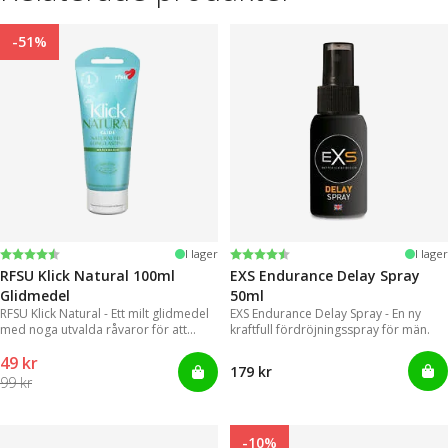
-51%
Betyg:
4.4 utav 5 stjärnor
Betyg:
4.2 utav 5 stjärnor
I lager
I lager
RFSU Klick Natural 100ml
EXS Endurance Delay Spray
Glidmedel
50ml
RFSU Klick Natural - Ett milt glidmedel
EXS Endurance Delay Spray - En ny
med noga utvalda råvaror för att
kraftfull fördröjningsspray för män.
kunna erbjuda ett långvarigt glid
49 kr
179 kr
99 kr
-10%