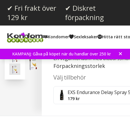
✔ Fri frakt över
✔ Diskret
129 kr
förpackning
Snittbetyg:
3.5
(
röster:
2
)
Kondomer
Sexleksaker
Hitta rätt sto
Glyde Blueberry - Kond
KAMPANJ: Gåva på köpet när du handlar över 250 kr
En vegankondom med blåbärssma
Förpackningsstorlek
Välj tillbehör
EXS Endurance Delay Spray 
179 kr