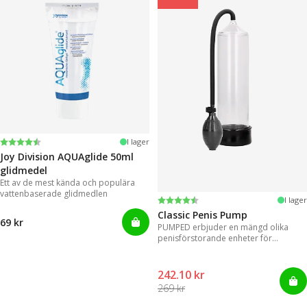
Betyg:
4.2 utav 5 stjärnor
I lager
Joy Division AQUAglide 50ml
glidmedel
Ett av de mest kända och populära
vattenbaserade glidmedlen
Betyg:
4.3 utav 5 stjärnor
I lager
Classic Penis Pump
69 kr
PUMPED erbjuder en mängd olika
penisförstorande enheter för
omedelbara resultat.
242.10 kr
269 kr