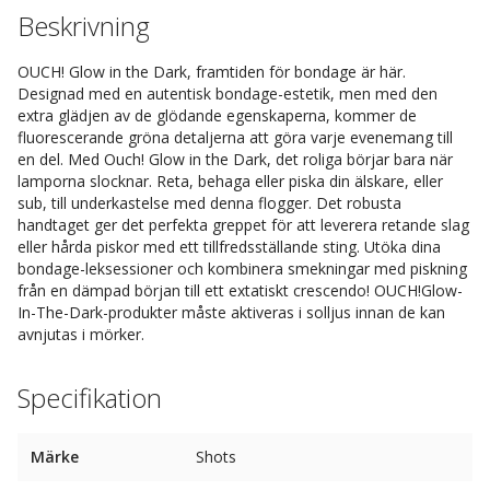
Beskrivning
OUCH! Glow in the Dark, framtiden för bondage är här.
Designad med en autentisk bondage-estetik, men med den
extra glädjen av de glödande egenskaperna, kommer de
fluorescerande gröna detaljerna att göra varje evenemang till
en del. Med Ouch! Glow in the Dark, det roliga börjar bara när
lamporna slocknar. Reta, behaga eller piska din älskare, eller
sub, till underkastelse med denna flogger. Det robusta
handtaget ger det perfekta greppet för att leverera retande slag
eller hårda piskor med ett tillfredsställande sting. Utöka dina
bondage-leksessioner och kombinera smekningar med piskning
från en dämpad början till ett extatiskt crescendo! OUCH!Glow-
In-The-Dark-produkter måste aktiveras i solljus innan de kan
avnjutas i mörker.
Specifikation
Märke
Shots