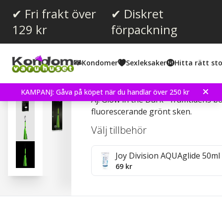
✔ Fri frakt över
✔ Diskret
129 kr
förpackning
Snittbetyg:
4.7
(
röster:
3
)
Kondomer
Sexleksaker
Hitta rätt sto
Flogger - Glow in the Dar
KAMPANJ: Gåva på köpet när du handlar över 250 kr
Aj! Glow in the Dark - framtidens 
fluorescerande grönt sken.
Välj tillbehör
Joy Division AQUAglide 50ml
69 kr