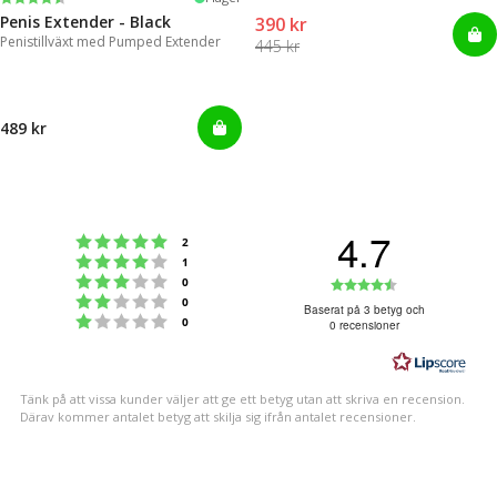
Penis Extender - Black
390 kr
Penistillväxt med Pumped Extender
445 kr
489 kr
4.7
Betyg: 5 utav 5 stjärnor
röster
2
Betyg: 4 utav 5 stjärnor
röster
1
Betyg: 3 utav 5 stjärnor
Betyg:
röster
0
Betyg: 2 utav 5 stjärnor
röster
0
4.7
Baserat på 3 betyg och
Betyg: 1 utav 5 stjärnor
röster
0
0 recensioner
utav
5
stjärnor
Tänk på att vissa kunder väljer att ge ett betyg utan att skriva en recension.
Därav kommer antalet betyg att skilja sig ifrån antalet recensioner.