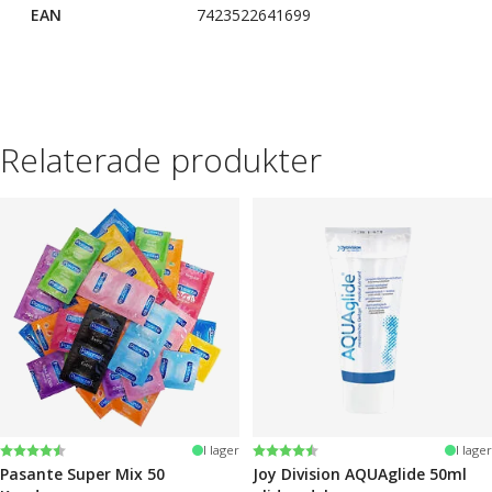
EAN
7423522641699
Relaterade produkter
Betyg:
4.4 utav 5 stjärnor
Betyg:
4.2 utav 5 stjärnor
I lager
I lager
Pasante Super Mix 50
Joy Division AQUAglide 50ml