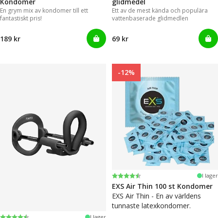
Kondomer
glidmedel
En grym mix av kondomer till ett
Ett av de mest kända och populära
fantastiskt pris!
vattenbaserade glidmedlen
189 kr
69 kr
-12%
Betyg:
4.6 utav 5 stjärnor
I lager
EXS Air Thin 100 st Kondomer
EXS Air Thin - En av världens
tunnaste latexkondomer.
Betyg:
4.4 utav 5 stjärnor
I lager