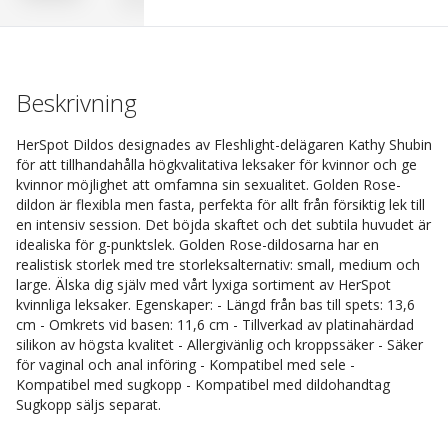
Beskrivning
HerSpot Dildos designades av Fleshlight-delägaren Kathy Shubin
för att tillhandahålla högkvalitativa leksaker för kvinnor och ge
kvinnor möjlighet att omfamna sin sexualitet. Golden Rose-
dildon är flexibla men fasta, perfekta för allt från försiktig lek till
en intensiv session. Det böjda skaftet och det subtila huvudet är
idealiska för g-punktslek. Golden Rose-dildosarna har en
realistisk storlek med tre storleksalternativ: small, medium och
large. Älska dig själv med vårt lyxiga sortiment av HerSpot
kvinnliga leksaker. Egenskaper: - Längd från bas till spets: 13,6
cm - Omkrets vid basen: 11,6 cm - Tillverkad av platinahärdad
silikon av högsta kvalitet - Allergivänlig och kroppssäker - Säker
för vaginal och anal införing - Kompatibel med sele -
Kompatibel med sugkopp - Kompatibel med dildohandtag
Sugkopp säljs separat.