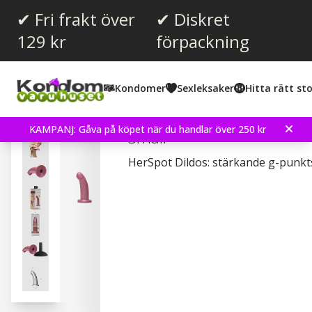
✔ Fri frakt över
✔ Diskret
129 kr
förpackning
Kondomer
Sexleksaker
Hitta rätt sto
Fleshlight - HerSpot Dil
KAMPANJ: Gåva på köpet när du handlar över 250 kr
Small
HerSpot Dildos: stärkande g-punkt