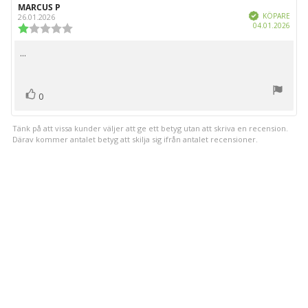
stjärnor
Recensionsförfattare:
MARCUS P
Recensionsdatum:
Bekräftad
KÖPARE
26.01.2026
Köpd
04.01.2026
Recensionsbetyg:
1.0
utav
...
Recensionstext:
5
stjärnor
röst(er)
Rösta
0
upp
Tänk på att vissa kunder väljer att ge ett betyg utan att skriva en recension.
Därav kommer antalet betyg att skilja sig ifrån antalet recensioner.