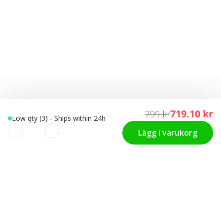
719.10 kr
799 kr
Low qty (3) - Ships within 24h
Lägg i varukorg
Vi använder cookies för att
KUNDTJÄNST
Hitta rätt storlek
skräddarsy din upplevelse!