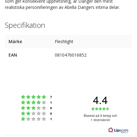
som ger konsekvent upphetsning, är Danger den mest
realistiska personifieringen av Abella Dangers intima delar.
Specifikation
Märke
Fleshlight
EAN
0810476016852
4.4
Betyg: 5 utav 5 stjärnor
röster
7
Betyg: 4 utav 5 stjärnor
röster
1
Betyg: 3 utav 5 stjärnor
Betyg:
röster
0
Betyg: 2 utav 5 stjärnor
röster
0
4.4
Baserat på 9 betyg och
Betyg: 1 utav 5 stjärnor
röster
1
1 recensioner
utav
5