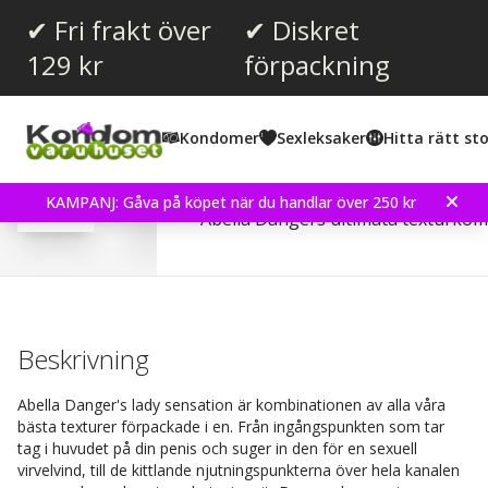
✔ Fri frakt över
✔ Diskret
129 kr
förpackning
Snittbetyg:
4.4
(
röster:
9
)
Kondomer
Sexleksaker
Hitta rätt sto
Recensioner (
1
)
Fleshlight Girls - Abella
KAMPANJ: Gåva på köpet när du handlar över 250 kr
Abella Dangers ultimata texturkom
Beskrivning
Abella Danger's lady sensation är kombinationen av alla våra
bästa texturer förpackade i en. Från ingångspunkten som tar
tag i huvudet på din penis och suger in den för en sexuell
virvelvind, till de kittlande njutningspunkterna över hela kanalen