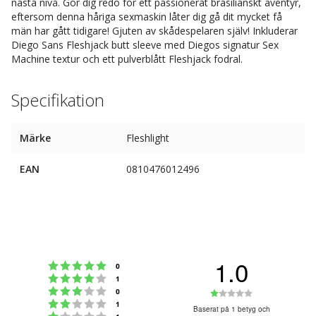
nästa nivå. Gör dig redo för ett passionerat brasilianskt äventyr,
eftersom denna håriga sexmaskin låter dig gå dit mycket få
män har gått tidigare! Gjuten av skådespelaren själv! Inkluderar
Diego Sans Fleshjack butt sleeve med Diegos signatur Sex
Machine textur och ett pulverblått Fleshjack fodral.
Specifikation
Märke
Fleshlight
EAN
0810476012496
1.0
Betyg: 5 utav 5 stjärnor
röster
0
Betyg: 4 utav 5 stjärnor
röster
1
Betyg: 3 utav 5 stjärnor
Betyg:
röster
0
Betyg: 2 utav 5 stjärnor
röster
1
1.0
Baserat på 1 betyg och
Betyg: 1 utav 5 stjärnor
röster