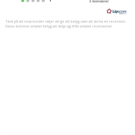
1
0 recensioner
utav
5
stjärnor
Tänk på att vissa kunder väljer att ge ett betyg utan att skriva en recension.
Därav kommer antalet betyg att skilja sig ifrån antalet recensioner.