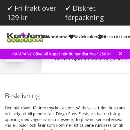
✔ Fri frakt över
✔ Diskret
129 kr
förpackning
Snittbetyg:
1.0
(
röster:
1
)
Kondomer
Sexleksaker
Hitta rätt sto
Fleshjack Boys - Diego 
KAMPANJ: Gåva på köpet när du handlar över 250 kr
Intensiv njutning med Diego Sans.
Beskrivning
Den här röven får inte mycket action, så du vet att den är stram
och ivrig att bli penetrerad. Diego Sans Fleshjack har en trång
öppning med vågor av njutningsveck, följt av en serie intensiva
knölar, bulor och åsar som kommer att ta varje runksession till