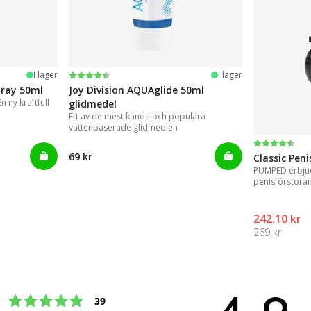
Betyg:
4.2 utav 5 stjärnor
I lager
I lager
pray 50ml
Joy Division AQUAglide 50ml
 ny kraftfull
glidmedel
Ett av de mest kända och populära
vattenbaserade glidmedlen
Betyg:
4.3 utav 5 
69 kr
Classic Pen
PUMPED erbjud
penisförstora
resultat.
242.10 kr
269 kr
Betyg: 5 utav 5 stjärnor
röster
39