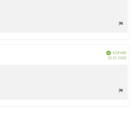
KÖPARE
Bekräftad
Köp
25.01.2026