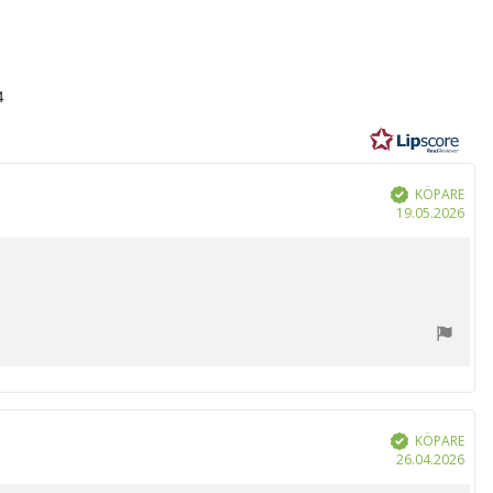
4
r
KÖPARE
Bekräftad
Köp
19.05.2026
KÖPARE
Bekräftad
Köp
26.04.2026