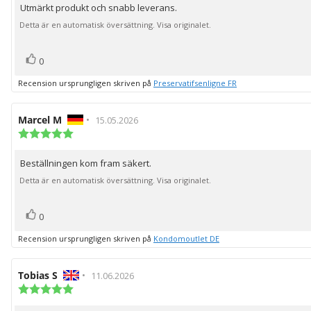
Utmärkt produkt och snabb leverans.
Recensionstext:
5
stjärnor
Detta är en automatisk översättning. Visa originalet.
röst(er)
Rösta
0
upp
Recension ursprungligen skriven på
Preservatifsenligne FR
Recensionsförfattare:
Marcel M
•
Recensionsdatum:
15.05.2026
Recensionsbetyg:
5.0
utav
Beställningen kom fram säkert.
Recensionstext:
5
stjärnor
Detta är en automatisk översättning. Visa originalet.
röst(er)
Rösta
0
upp
Recension ursprungligen skriven på
Kondomoutlet DE
Recensionsförfattare:
Tobias S
•
Recensionsdatum:
11.06.2026
Recensionsbetyg:
5.0
utav