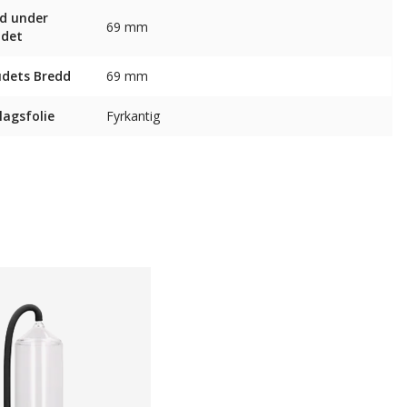
d under
69 mm
udet
dets Bredd
69 mm
agsfolie
Fyrkantig