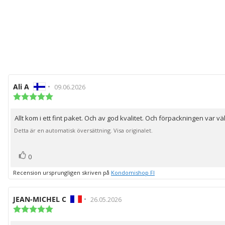
Recensionsförfattare:
Ali A
•
Recensionsdatum:
09.06.2026
Recensionsbetyg:
5.0
utav
Allt kom i ett fint paket. Och av god kvalitet. Och förpackningen var vä
Recensionstext:
5
stjärnor
Detta är en automatisk översättning. Visa originalet.
röst(er)
Rösta
0
upp
Recension ursprungligen skriven på
Kondomishop FI
Recensionsförfattare:
JEAN-MICHEL C
•
Recensionsdatum:
26.05.2026
Recensionsbetyg:
5.0
utav