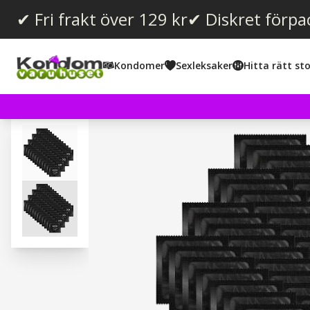
✔ Fri frakt över 129 kr
✔ Diskret förpa
Kondomer
Sexleksaker
Hitta rätt sto