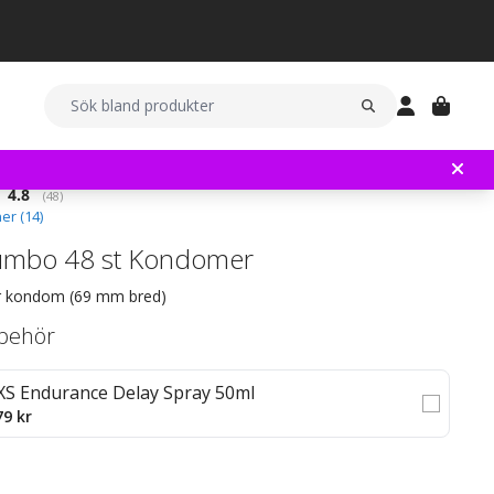
Snittbetyg:
4.8
(
röster:
48
)
er (
14
)
umbo 48 st Kondomer
or kondom (69 mm bred)
llbehör
XS Endurance Delay Spray 50ml
79 kr