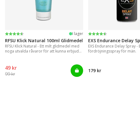
Betyg:
4.4 utav 5 stjärnor
Betyg:
4.2 utav 5 stjärnor
I lager
RFSU Klick Natural 100ml Glidmedel
EXS Endurance Delay S
RFSU Klick Natural - Ett milt glidmedel med
EXS Endurance Delay Spray - En
noga utvalda råvaror för att kunna erbjuda
fördröjningsspray för män.
ett långvarigt glid
49 kr
179 kr
99 kr