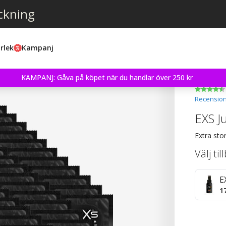
ckning
rlek
Kampanj
KAMPANJ: Gåva på köpet när du handlar över 250 kr
Recension
EXS J
Extra st
Välj ti
E
1