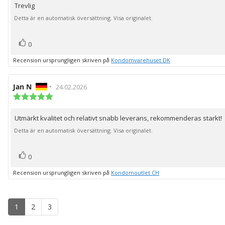
Trevlig
Recensionstext:
5
stjärnor
Detta är en automatisk översättning. Visa originalet.
röst(er)
Rösta
0
upp
Recension ursprungligen skriven på
Kondomvarehuset DK
Recensionsförfattare:
Jan N
•
Recensionsdatum:
24.02.2026
Recensionsbetyg:
5.0
utav
Utmärkt kvalitet och relativt snabb leverans, rekommenderas starkt!
Recensionstext:
5
stjärnor
Detta är en automatisk översättning. Visa originalet.
röst(er)
Rösta
0
upp
Recension ursprungligen skriven på
Kondomoutlet CH
1
2
3