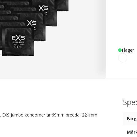
I lager
Spec
let. EXS Jumbo kondomer är 69mm bredda, 221mm
Färg
Mär