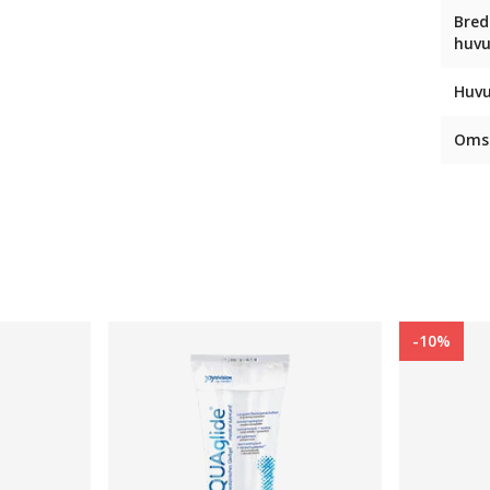
Bred
huv
Huvu
Omsl
-10%