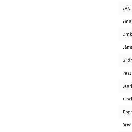
EAN
Sma
Omk
Län
Glid
Pas
Stor
Tjoc
Top
Bred