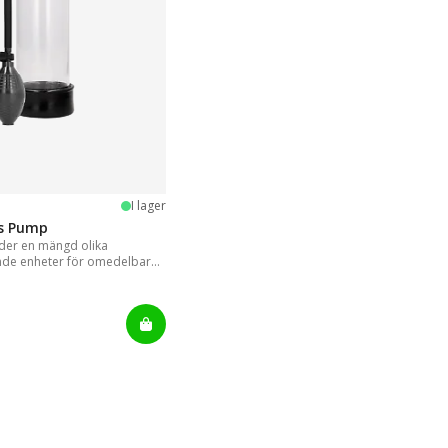
stjärnor
I lager
is Pump
er en mängd olika
nde enheter för omedelbara