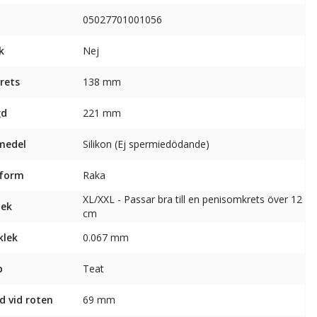
05027701001056
k
Nej
rets
138 mm
gd
221 mm
medel
Silikon (Ej spermiedödande)
sform
Raka
XL/XXL - Passar bra till en penisomkrets över 12
lek
cm
klek
0.067 mm
p
Teat
d vid roten
69 mm