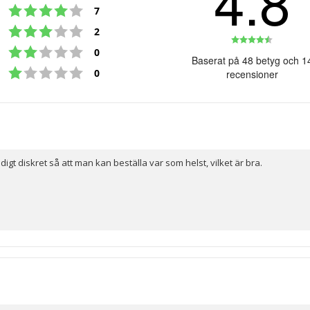
4.8
Betyg: 4 utav 5 stjärnor
röster
7
Betyg: 3 utav 5 stjärnor
röster
2
Betyg:
Betyg: 2 utav 5 stjärnor
röster
0
4.8
Baserat på 48 betyg och 1
Betyg: 1 utav 5 stjärnor
utav
röster
0
recensioner
5
stjärno
ldigt diskret så att man kan beställa var som helst, vilket är bra.