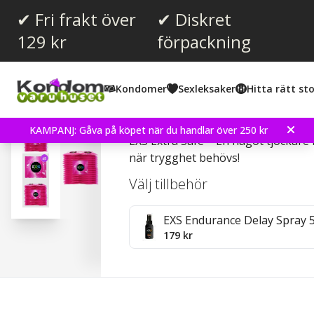
✔ Fri frakt över
✔ Diskret
129 kr
förpackning
Snittbetyg:
4.7
(
röster:
36
)
Kondomer
Sexleksaker
Hitta rätt sto
Recensioner (
5
)
EXS Extra Safe 48 st Ko
KAMPANJ: Gåva på köpet när du handlar över 250 kr
EXS Extra Safe – En något tjockar
när trygghet behövs!
Välj tillbehör
EXS Endurance Delay Spray 
179 kr