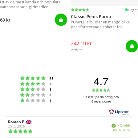
Ett av de mest kända och populära
vattenbaserade glidmedlen
Betyg:
4.3 utav 5 stjärnor
I lager
Classic Penis Pump
69 kr
PUMPED erbjuder en mängd olika
penisförstorande enheter för
omedelbara resultat.
242.10 kr
269 kr
4.7
Betyg: 5 utav 5 stjärnor
röster
31
Betyg: 4 utav 5 stjärnor
röster
9
Betyg: 3 utav 5 stjärnor
Betyg:
röster
3
Betyg: 2 utav 5 stjärnor
röster
0
4.7
Baserat på 36 betyg och
Betyg: 1 utav 5 stjärnor
röster
1
5 recensioner
utav
5
stjärnor
Recensionsförfattare:
Roman E
Recensionsdatum:
Bekräftad
KÖPARE
25.03.2026
Köpd
06.02.2026
Recensionsbetyg:
5.0