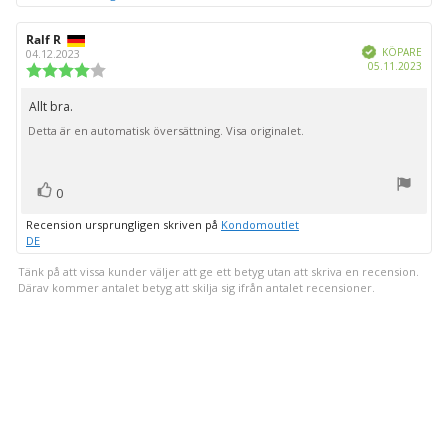
Recensionsförfattare:
Ralf R
Recensionsdatum:
Bekräftad
KÖPARE
04.12.2023
Köpd
05.11.2023
Recensionsbetyg:
4.0
utav
Allt bra.
Recensionstext:
5
Detta är en automatisk översättning. Visa originalet.
stjärnor
röst(er)
Rösta
0
upp
Recension ursprungligen skriven på
Kondomoutlet
DE
Tänk på att vissa kunder väljer att ge ett betyg utan att skriva en recension.
Därav kommer antalet betyg att skilja sig ifrån antalet recensioner.