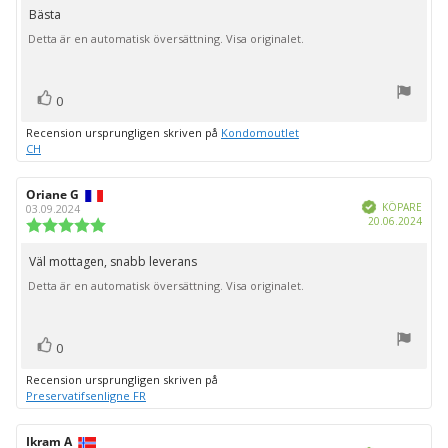
utav
Bästa
Recensionstext:
5
Detta är en automatisk översättning. Visa originalet.
stjärnor
röst(er)
Rösta
0
upp
Recension ursprungligen skriven på
Kondomoutlet
CH
Recensionsförfattare:
Oriane G
Recensionsdatum:
Bekräftad
KÖPARE
03.09.2024
Köpd
20.06.2024
Recensionsbetyg:
5.0
utav
Väl mottagen, snabb leverans
Recensionstext:
5
Detta är en automatisk översättning. Visa originalet.
stjärnor
röst(er)
Rösta
0
upp
Recension ursprungligen skriven på
Preservatifsenligne FR
Recensionsförfattare:
Ikram A
Recensionsdatum: