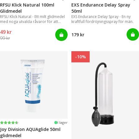
RFSU Klick Natural 100ml
EXS Endurance Delay Spray
Glidmedel
50ml
RFSU Klick Natural - Ett milt glidmedel
EXS Endurance Delay Spray - En ny
med noga utvalda råvaror för att
kraftfull fördröjningsspray för män.
kunna erbjuda ett långvarigt glid
49 kr
179 kr
99 kr
-10%
Betyg:
4.2 utav 5 stjärnor
I lager
Joy Division AQUAglide 50ml
glidmedel