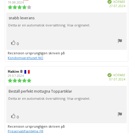
Bekräftad
KÖPARE
19.08.2024
Köpd
27.07.2024
Recensionsbetyg:
4.0
utav
snabb leverans
Recensionstext:
5
Detta är en automatisk översättning. Visa originalet.
stjärnor
röst(er)
Rösta
0
upp
Recension ursprungligen skriven på
Kondomvarehuset NO
Recensionsförfattare:
Hakim B
Recensionsdatum:
Bekräftad
KÖPARE
29.07.2024
Köpd
07.07.2024
Recensionsbetyg:
5.0
utav
Beställ perfekt mottagna Toppartiklar
Recensionstext:
5
Detta är en automatisk översättning. Visa originalet.
stjärnor
röst(er)
Rösta
0
upp
Recension ursprungligen skriven på
Preservatifsenligne FR