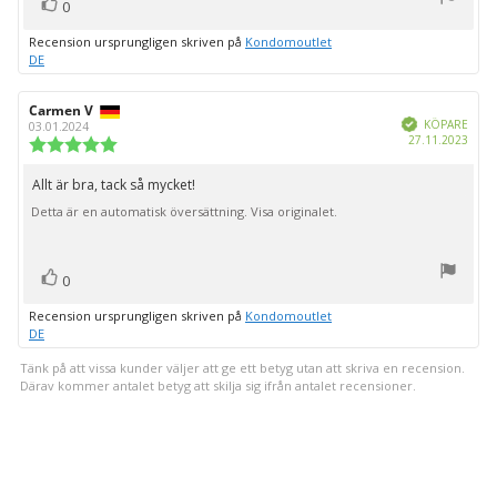
röst(er)
Rösta
0
upp
Recension ursprungligen skriven på
Kondomoutlet
DE
Recensionsförfattare:
Carmen V
Recensionsdatum:
Bekräftad
KÖPARE
03.01.2024
Köpd
27.11.2023
Recensionsbetyg:
5.0
utav
Allt är bra, tack så mycket!
Recensionstext:
5
Detta är en automatisk översättning. Visa originalet.
stjärnor
röst(er)
Rösta
0
upp
Recension ursprungligen skriven på
Kondomoutlet
DE
Tänk på att vissa kunder väljer att ge ett betyg utan att skriva en recension.
Därav kommer antalet betyg att skilja sig ifrån antalet recensioner.