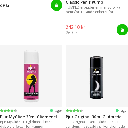
Classic Penis Pump
69 kr
PUMPED erbjuder en mängd olika
penisförstorande enheter för
omedelbara resultat.
242.10 kr
269 kr
Betyg:
4.2 utav 5 stjärnor
Betyg:
4.2 utav 5 stjärnor
I lager
I lager
Pjur MyGlide 30ml Glidmedel
Pjur Original 30ml Glidmedel
Pjur MyGlide - Ett glidmedel med
Pjur Original - Detta glidmedel är
dubbla effekter för kvinnor
världens mest sålda silikonglidmedel