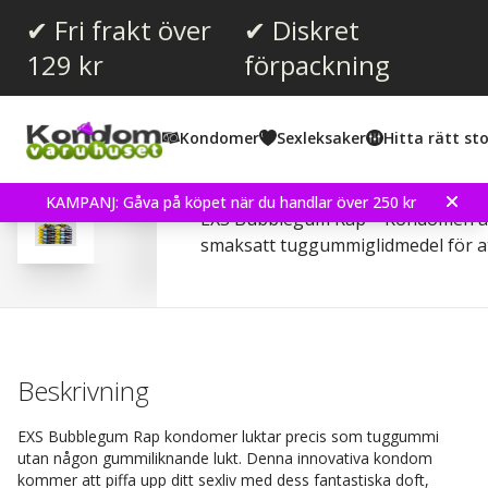
✔ Fri frakt över
✔ Diskret
129 kr
förpackning
Snittbetyg:
4.7
(
röster:
15
)
Kondomer
Sexleksaker
Hitta rätt sto
Recensioner (
2
)
EXS Bubblegum Rap 24 
KAMPANJ: Gåva på köpet när du handlar över 250 kr
EXS Bubblegum Rap – Kondomen är
smaksatt tuggummiglidmedel för a
Beskrivning
EXS Bubblegum Rap kondomer luktar precis som tuggummi
utan någon gummiliknande lukt. Denna innovativa kondom
kommer att piffa upp ditt sexliv med dess fantastiska doft,