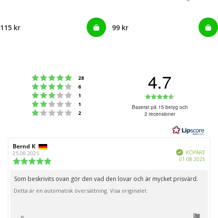
115 kr
99 kr
4.7
Betyg: 5 utav 5 stjärnor
röster
28
Betyg: 4 utav 5 stjärnor
röster
6
Betyg: 3 utav 5 stjärnor
Betyg:
röster
1
Betyg: 2 utav 5 stjärnor
röster
1
4.7
Baserat på 15 betyg och
Betyg: 1 utav 5 stjärnor
röster
2
2 recensioner
utav
5
stjärnor
Recensionsförfattare:
Bernd K
Recensionsdatum:
Bekräftad
KÖPARE
25.08.2025
Köpd
01.08.2025
Recensionsbetyg:
5.0
utav
Som beskrivits ovan gör den vad den lovar och är mycket prisvärd.
Recensionstext:
5
Detta är en automatisk översättning. Visa originalet.
stjärnor