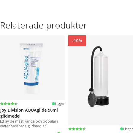
Relaterade produkter
-10%
Betyg:
4.2 utav 5 stjärnor
I lager
Joy Division AQUAglide 50ml
glidmedel
Ett av de mest kända och populära
vattenbaserade glidmedlen
Betyg:
4.3 utav 5 stjärnor
I lager