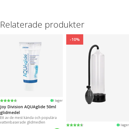
Relaterade produkter
-10%
Betyg:
4.2 utav 5 stjärnor
I lager
Joy Division AQUAglide 50ml
glidmedel
Ett av de mest kända och populära
vattenbaserade glidmedlen
Betyg:
4.3 utav 5 stjärnor
I lager