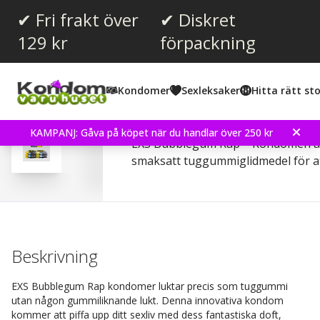
✔ Fri frakt över
✔ Diskret
129 kr
förpackning
Snittbetyg:
4.7
(
röster:
15
)
Kondomer
Sexleksaker
Hitta rätt sto
Recensioner (
2
)
EXS Bubblegum Rap 12 
KAMPANJ: Gåva på köpet när du handlar över 250 kr
EXS Bubblegum Rap – Kondomen är
smaksatt tuggummiglidmedel för a
Beskrivning
EXS Bubblegum Rap kondomer luktar precis som tuggummi
utan någon gummiliknande lukt. Denna innovativa kondom
kommer att piffa upp ditt sexliv med dess fantastiska doft,