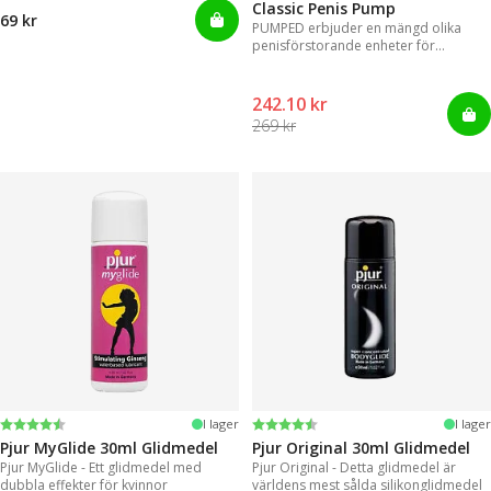
Classic Penis Pump
69 kr
PUMPED erbjuder en mängd olika
penisförstorande enheter för
omedelbara resultat.
242.10 kr
269 kr
Betyg:
4.2 utav 5 stjärnor
Betyg:
4.2 utav 5 stjärnor
I lager
I lager
Pjur MyGlide 30ml Glidmedel
Pjur Original 30ml Glidmedel
Pjur MyGlide - Ett glidmedel med
Pjur Original - Detta glidmedel är
dubbla effekter för kvinnor
världens mest sålda silikonglidmedel