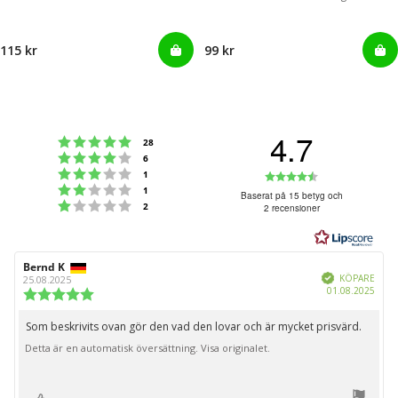
115 kr
99 kr
4.7
Betyg: 5 utav 5 stjärnor
röster
28
Betyg: 4 utav 5 stjärnor
röster
6
Betyg: 3 utav 5 stjärnor
Betyg:
röster
1
Betyg: 2 utav 5 stjärnor
röster
1
4.7
Baserat på 15 betyg och
Betyg: 1 utav 5 stjärnor
röster
2
2 recensioner
utav
5
stjärnor
Recensionsförfattare:
Bernd K
Recensionsdatum:
Bekräftad
KÖPARE
25.08.2025
Köpd
01.08.2025
Recensionsbetyg:
5.0
utav
Som beskrivits ovan gör den vad den lovar och är mycket prisvärd.
Recensionstext:
5
Detta är en automatisk översättning. Visa originalet.
stjärnor