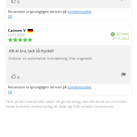
röst(er)
Rösta
0
upp
Recension ursprungligen skriven på
Kondomoutlet
DE
Recensionsförfattare:
Carmen V
Recensionsdatum:
Bekräftad
KÖPARE
03.01.2024
Köpd
27.11.2023
Recensionsbetyg:
5.0
utav
Allt är bra, tack så mycket!
Recensionstext:
5
Detta är en automatisk översättning. Visa originalet.
stjärnor
röst(er)
Rösta
0
upp
Recension ursprungligen skriven på
Kondomoutlet
DE
Tänk på att vissa kunder väljer att ge ett betyg utan att skriva en recension.
Därav kommer antalet betyg att skilja sig ifrån antalet recensioner.