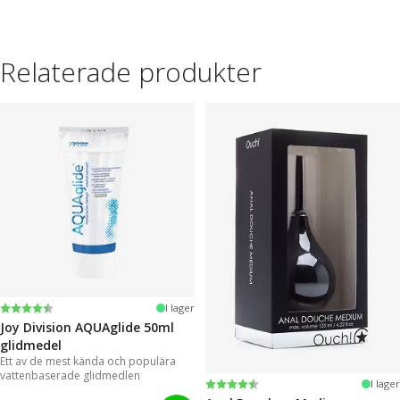
Relaterade produkter
Betyg:
4.2 utav 5 stjärnor
I lager
Joy Division AQUAglide 50ml
glidmedel
Ett av de mest kända och populära
vattenbaserade glidmedlen
Betyg:
4.6 utav 5 stjärnor
I lager