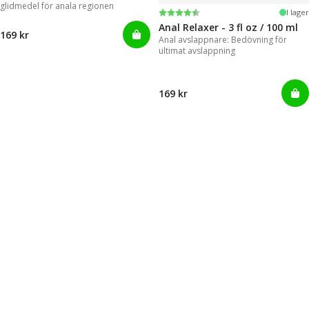
glidmedel för anala regionen
Betyg:
4.2 utav 5 stjärnor
I lager
Anal Relaxer - 3 fl oz / 100 ml
169 kr
Anal avslappnare: Bedövning för
ultimat avslappning
169 kr