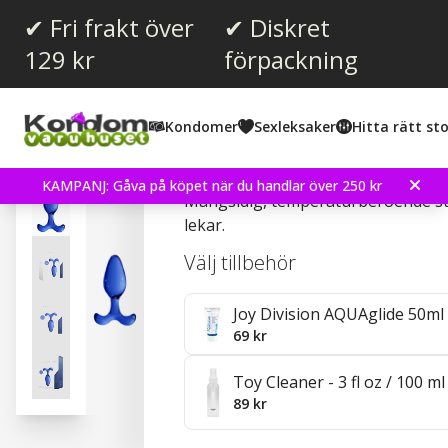
✔ Fri frakt över
✔ Diskret
129 kr
förpackning
Kondomer
Sexleksaker
Hitta rätt sto
Expert - Glass Butt Plug
KAMPANJ: Gåva på köpet när du handlar över 250 kr
Mångsidig, temperaturberoende sta
lekar.
Välj tillbehör
Joy Division AQUAglide 50ml
69 kr
Toy Cleaner - 3 fl oz / 100 ml
89 kr