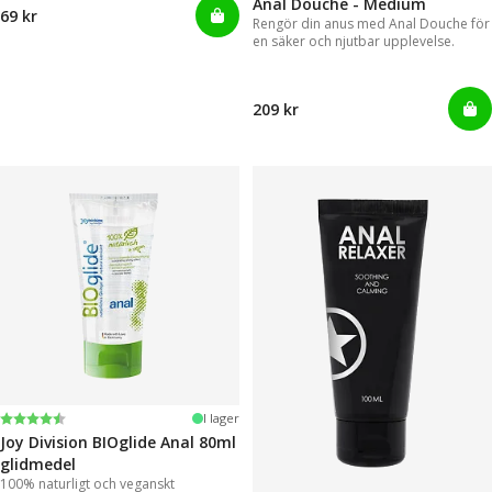
Anal Douche - Medium
69 kr
Rengör din anus med Anal Douche för
en säker och njutbar upplevelse.
209 kr
Betyg:
4.6 utav 5 stjärnor
I lager
Joy Division BIOglide Anal 80ml
glidmedel
100% naturligt och veganskt