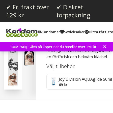
✔ Fri frakt över
✔ Diskret
129 kr
förpackning
Kondomer
Sexleksaker
Hitta rätt sto
Empress - Black Lace Ma
KAMPANJ: Gåva på köpet när du handlar över 250 kr
Handgjorda masker av hög kvalitet
en förförisk och bekväm klädsel.
Välj tillbehör
Joy Division AQUAglide 50ml
69 kr