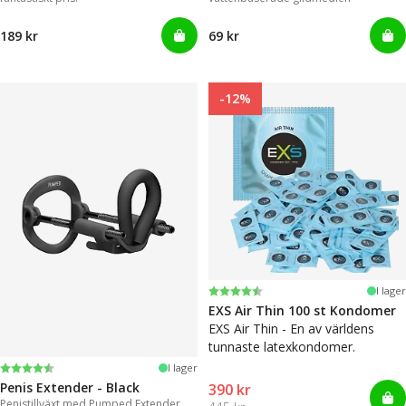
189 kr
69 kr
-12%
Betyg:
4.6 utav 5 stjärnor
I lager
EXS Air Thin 100 st Kondomer
EXS Air Thin - En av världens
tunnaste latexkondomer.
Betyg:
4.4 utav 5 stjärnor
I lager
Penis Extender - Black
390 kr
Penistillväxt med Pumped Extender