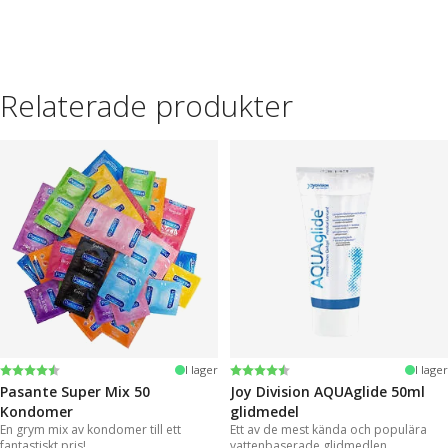
Relaterade produkter
Betyg:
4.4 utav 5 stjärnor
Betyg:
4.2 utav 5 stjärnor
I lager
I lager
Pasante Super Mix 50
Joy Division AQUAglide 50ml
Kondomer
glidmedel
En grym mix av kondomer till ett
Ett av de mest kända och populära
fantastiskt pris!
vattenbaserade glidmedlen