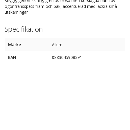
Snygg, genomskinlig, grenlös trosa med korslagda band av
ögonfransspets fram och bak, accentuerad med läckra små
utskärningar
Specifikation
Märke
Allure
EAN
0883045908391