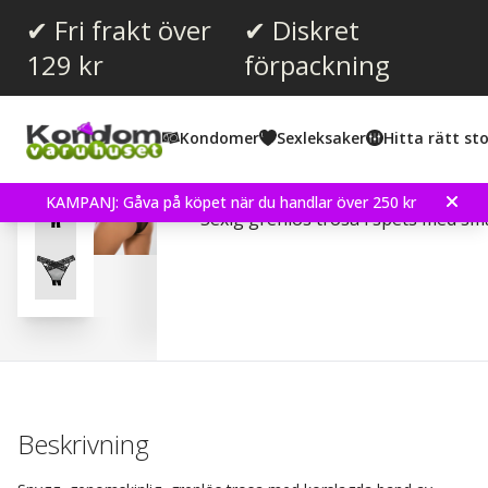
✔ Fri frakt över
✔ Diskret
129 kr
förpackning
Kondomer
Sexleksaker
Hitta rätt sto
Desire - Crotchless Panti
KAMPANJ: Gåva på köpet när du handlar över 250 kr
Sexig grenlös trosa i spets med sm
Beskrivning