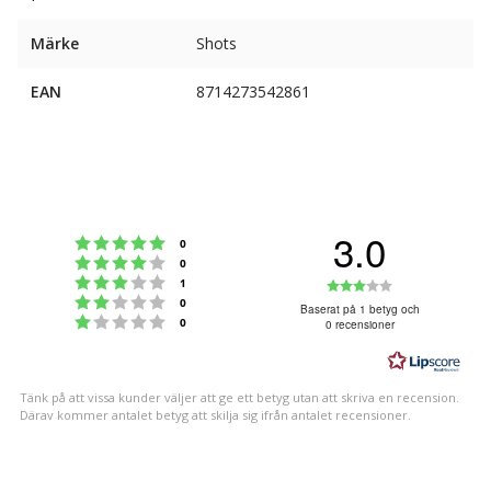
Märke
Shots
EAN
8714273542861
3.0
Betyg: 5 utav 5 stjärnor
röster
0
Betyg: 4 utav 5 stjärnor
röster
0
Betyg: 3 utav 5 stjärnor
Betyg:
röster
1
Betyg: 2 utav 5 stjärnor
röster
0
3.0
Baserat på 1 betyg och
Betyg: 1 utav 5 stjärnor
röster
0
0 recensioner
utav
5
stjärnor
Tänk på att vissa kunder väljer att ge ett betyg utan att skriva en recension.
Därav kommer antalet betyg att skilja sig ifrån antalet recensioner.