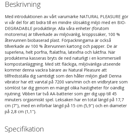
Beskrivning
Med introduktionen av vårt varumärke NATURAL PLEASURE gör
vi vår del för att bidra till en mindre slösaktig miljö med en BIO-
DEGRADABLE produktlinje. Alla våra enheter (förutom
motorerna) är tillverkade av miljövänlig, kroppssäker, 100 %
återvunnen biobaserad plast. Förpackningarna är också
tillverkade av 100 % återvunnen kartong och papper. De är
superlena, helt porfria, ftalatfria, latexfria och luktfria. När
produkterna kasseras bryts de ned naturligt i en kommersiell
kompostanläggning. Med sitt fläckiga, miljövänliga utseende
kommer denna vackra bärare av Natural Pleasure att
tillfredsställa dig samtidigt som den håller miljön glad! Denna
vibrator har ett varvtal på 7200 varv/min och en vridbrytare som
sömlöst tar dig genom en mängd olika hastigheter för oändlig
njutning. Vibben tar två AA-batterier som ger dig upp till 45
minuters orgasmiskt spel. Leksaken har en total längd på 17,7
cm (7"), med en införbar längd på 15 cm (5,9") och en diameter
på 2,8 cm (1,1").
Specifikation