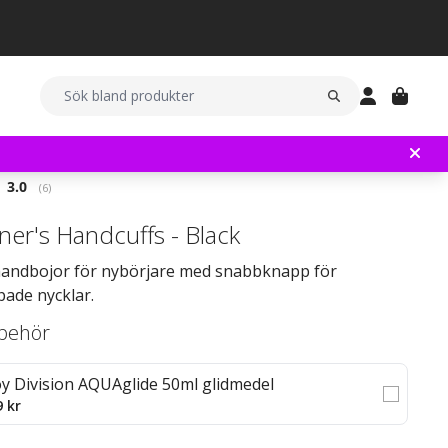
Snittbetyg:
3.0
(
röster:
6
)
ner's Handcuffs - Black
handbojor för nybörjare med snabbknapp för
pade nycklar.
llbehör
oy Division AQUAglide 50ml glidmedel
9 kr