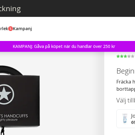
ckning
rlek
Kampanj
KAMPANJ: Gåva på köpet när du handlar över 250 kr
Begin
Fräcka 
borttap
Välj ti
J
6