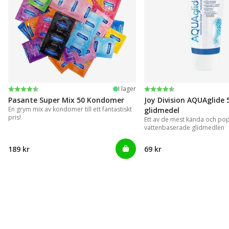
Betyg:
4.4 utav 5 stjärnor
Betyg:
4.2 utav 5 stjärnor
I lager
Pasante Super Mix 50 Kondomer
Joy Division AQUAglide 
En grym mix av kondomer till ett fantastiskt
glidmedel
pris!
Ett av de mest kända och po
vattenbaserade glidmedlen
189 kr
69 kr