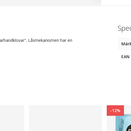
Spec
rjarhandklovar". Låsmekanismen har en
Mär
EAN
-12%