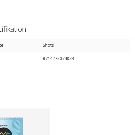
ifikation
ke
Shots
8714273074034