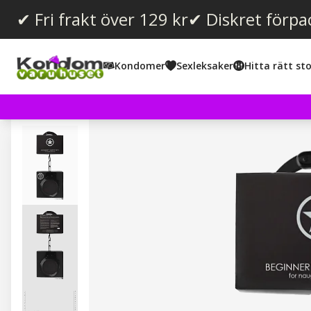
✔ Fri frakt över 129 kr
✔ Diskret förpa
Kondomer
Sexleksaker
Hitta rätt sto