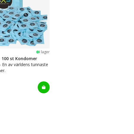
stjärnor
I lager
n 100 st Kondomer
 - En av världens tunnaste
er.