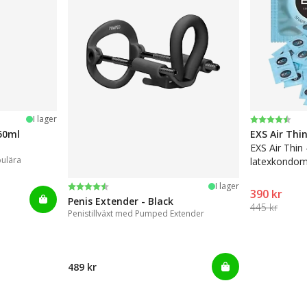
Betyg:
4.6 utav 5 
I lager
50ml
EXS Air Thi
EXS Air Thin
pulära
latexkondom
Betyg:
4.4 utav 5 stjärnor
I lager
390 kr
Penis Extender - Black
445 kr
Penistillväxt med Pumped Extender
489 kr