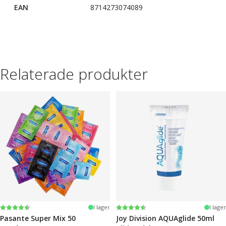
EAN
8714273074089
Relaterade produkter
Betyg:
4.2 utav 5 stjärnor
Betyg:
4.6 utav 5 stjärnor
I lager
I lager
Pasante Super Mix 50
Joy Division AQUAglide 50ml