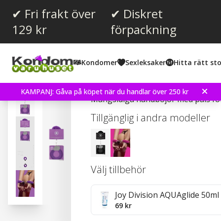
✔ Fri frakt över
✔ Diskret
129 kr
förpackning
Snittbetyg:
3.0
(
röster:
6
)
Kondomer
Sexleksaker
Hitta rätt sto
Beginner's Handcuffs Fur
KAMPANJ: Gåva på köpet när du handlar över 250 kr
Mångsidiga handbojor med päls för
Tillgänglig i andra modeller
Välj tillbehör
Joy Division AQUAglide 50ml
69 kr