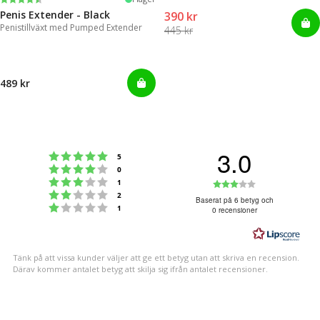
Penis Extender - Black
390 kr
Penistillväxt med Pumped Extender
445 kr
489 kr
3.0
Betyg: 5 utav 5 stjärnor
röster
5
Betyg: 4 utav 5 stjärnor
röster
0
Betyg: 3 utav 5 stjärnor
Betyg:
röster
1
Betyg: 2 utav 5 stjärnor
röster
2
3.0
Baserat på 6 betyg och
Betyg: 1 utav 5 stjärnor
röster
1
0 recensioner
utav
5
stjärnor
Tänk på att vissa kunder väljer att ge ett betyg utan att skriva en recension.
Därav kommer antalet betyg att skilja sig ifrån antalet recensioner.