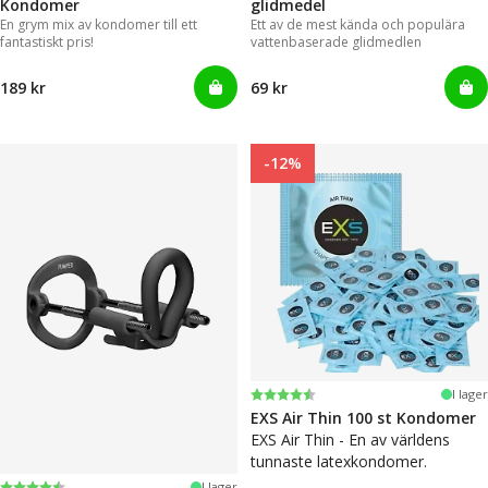
Kondomer
glidmedel
En grym mix av kondomer till ett
Ett av de mest kända och populära
fantastiskt pris!
vattenbaserade glidmedlen
189 kr
69 kr
-12%
Betyg:
4.6 utav 5 stjärnor
I lager
EXS Air Thin 100 st Kondomer
EXS Air Thin - En av världens
tunnaste latexkondomer.
Betyg:
4.4 utav 5 stjärnor
I lager